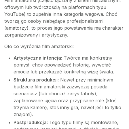
Film amatorski (często łączony z kinem niezależnym,
offowym lub twórczością na platformach typu
YouTube) to zupełnie inna kategoria wagowa. Choć
tworzą go osoby niebędące profesjonalistami
(amatorzy), to proces jego powstawania ma charakter
zorganizowany i artystyczny.
Oto co wyróżnia film amatorski:
Artystyczna intencja:
Twórca ma konkretny
pomysł, chce opowiedzieć historię, wywołać
emocje lub przekazać konkretną wizję świata.
Struktura produkcji:
Nawet przy minimalnym
budżecie film amatorski zazwyczaj posiada
scenariusz (lub chociaż zarys fabuły),
zaplanowane ujęcia oraz przypisane role (ktoś
trzyma kamerę, ktoś inny gra, nawet jeśli to tylko
znajomi).
Postprodukcja:
Tego typu filmy są montowane,