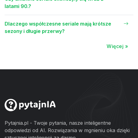
latami 90.?
Dlaczego współczesne seriale mają krótsze
sezony i długie przerwy?
Więcej »
Pytajnia.pl - Twoje pytania, nasze inteligentne
odpowiedzi od AI. Rozwiązania w mgnieniu oka dzięki
sztucznej inteligencji za darmo.