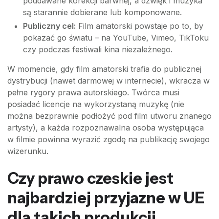
poddawane korekcji barwnej, a dźwięk i muzyka
są starannie dobierane lub komponowane.
Publiczny cel:
Film amatorski powstaje po to, by
pokazać go światu – na YouTube, Vimeo, TikToku
czy podczas festiwali kina niezależnego.
W momencie, gdy film amatorski trafia do publicznej
dystrybucji (nawet darmowej w internecie), wkracza w
pełne rygory prawa autorskiego. Twórca musi
posiadać licencje na wykorzystaną muzykę (nie
można bezprawnie podłożyć pod film utworu znanego
artysty), a każda rozpoznawalna osoba występująca
w filmie powinna wyrazić zgodę na publikację swojego
wizerunku.
Czy prawo czeskie jest
najbardziej przyjazne w UE
dla takich produkcji