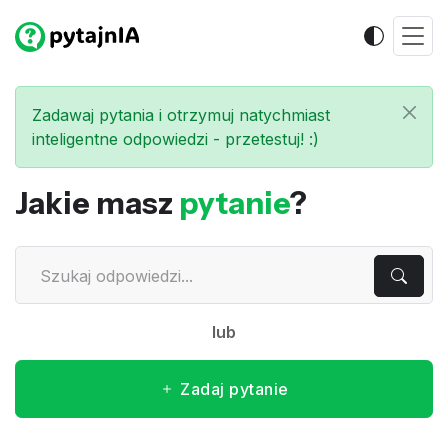
Zadawaj pytania i otrzymuj natychmiast
inteligentne odpowiedzi - przetestuj! :)
Jakie masz
pytanie
?
lub
Zadaj pytanie