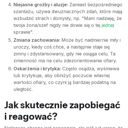
Niejasne groźby i aluzje:
Zamiast bezpośredniego
szantażu, używa dwuznacznych zdań, które mają
wzbudzić strach i domysły, np. "Mam nadzieję, że
twoja żona/szef nigdy nie dowie się o tej
jednej
sprawie".
Zmiana zachowania:
Może być nadmiernie miły i
uroczy, kiedy coś chce, a następnie staje się
zimny i zdystansowany, gdy nie osiąga celu. Ta
zmienność ma na celu zdezorientowanie ofiary.
Oskarżenia i krytyka:
Często osądza, wyśmiewa
lub krytykuje, aby obniżyć poczucie własnej
wartości ofiary, co czyni ją bardziej podatną na
uległość.
Jak skutecznie zapobiegać
i reagować?
Najlepszą obroną jest prewencja, ale jeśli już wiesz, że