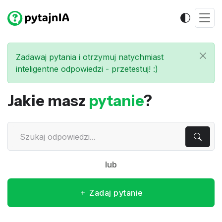
Zadawaj pytania i otrzymuj natychmiast
inteligentne odpowiedzi - przetestuj! :)
Jakie masz
pytanie
?
lub
Zadaj pytanie