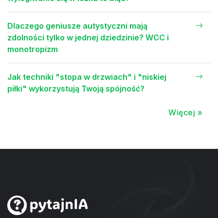
Dlaczego geniusze autystyczni mają
zdolności tylko w jednej dziedzinie? WCC i
monotropizm
Jak techniki "stopa w drzwiach" i "niskiej
piłki" wykorzystują Twoją spójność?
Więcej »