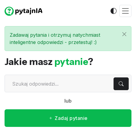
Zadawaj pytania i otrzymuj natychmiast
inteligentne odpowiedzi - przetestuj! :)
Jakie masz
pytanie
?
lub
Zadaj pytanie