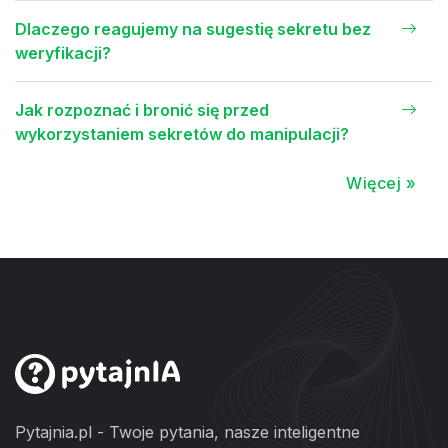
Dlaczego reagujemy na sugestię sekretu bez
weryfikacji?
Jak rozpoznać i bronić się przed
wykorzystaniem sekretów do manipulacji?
Więcej »
Pytajnia.pl - Twoje pytania, nasze inteligentne