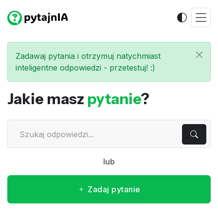
Zadawaj pytania i otrzymuj natychmiast
inteligentne odpowiedzi - przetestuj! :)
Jakie masz
pytanie
?
lub
Zadaj pytanie