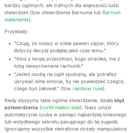
bardzo ogólnych, ale trafnych dla większości ludzi
stwierdzeń (tzw. stwierdzenia Barnuma lub
Barnum
statements
).
Przykłady:
"Czuję, że nosisz w sobie pewien ciężar, który
dotyczy decyzji podjętej jakiś czas temu."
"Ktoś z twojej przeszłości, kogo straciłeś, ma z
tobą niewyrównane rachunki."
"Jesteś osobą na ogół spokojną, ale potrafisz
ukrywać silne emocje, by nie powiedzieć czegoś,
czego byś żałował." (tzw.
rainbow ruse
).
Kiedy słyszymy takie ogólne stwierdzenie, działa
błąd
potwierdzenia
(
confirmation bias
). Nasz umysł
automatycznie szuka w pamięci najbardziej bolesnego
lub wstydliwego sekretu pasującego do tej sugestii.
Ignorujemy wszystkie nietrafione strzały manipulatora