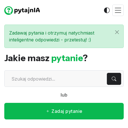
Zadawaj pytania i otrzymuj natychmiast
inteligentne odpowiedzi - przetestuj! :)
Jakie masz
pytanie
?
lub
Zadaj pytanie