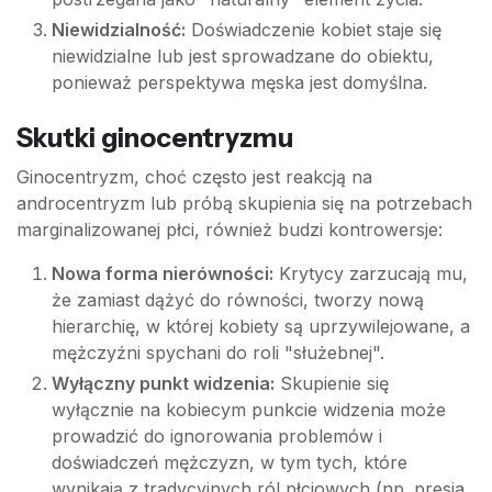
Niewidzialność:
Doświadczenie kobiet staje się
niewidzialne lub jest sprowadzane do obiektu,
ponieważ perspektywa męska jest domyślna.
Skutki ginocentryzmu
Ginocentryzm, choć często jest reakcją na
androcentryzm lub próbą skupienia się na potrzebach
marginalizowanej płci, również budzi kontrowersje:
Nowa forma nierówności:
Krytycy zarzucają mu,
że zamiast dążyć do równości, tworzy nową
hierarchię, w której kobiety są uprzywilejowane, a
mężczyźni spychani do roli "służebnej".
Wyłączny punkt widzenia:
Skupienie się
wyłącznie na kobiecym punkcie widzenia może
prowadzić do ignorowania problemów i
doświadczeń mężczyzn, w tym tych, które
wynikają z tradycyjnych ról płciowych (np. presja