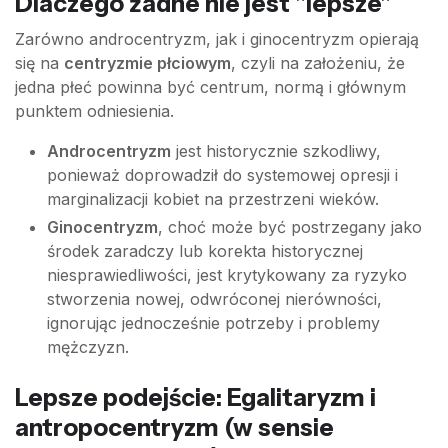
Dlaczego żadne nie jest "lepsze"
Zarówno androcentryzm, jak i ginocentryzm opierają
się na
centryzmie płciowym
, czyli na założeniu, że
jedna płeć powinna być centrum, normą i głównym
punktem odniesienia.
Androcentryzm
jest historycznie szkodliwy,
ponieważ doprowadził do systemowej opresji i
marginalizacji kobiet na przestrzeni wieków.
Ginocentryzm
, choć może być postrzegany jako
środek zaradczy lub korekta historycznej
niesprawiedliwości, jest krytykowany za ryzyko
stworzenia nowej, odwróconej nierówności,
ignorując jednocześnie potrzeby i problemy
mężczyzn.
Lepsze podejście: Egalitaryzm i
antropocentryzm (w sensie