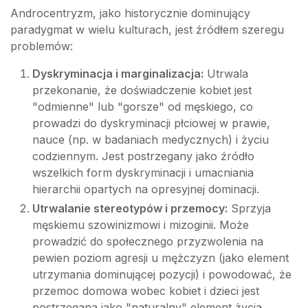
Androcentryzm, jako historycznie dominujący
paradygmat w wielu kulturach, jest źródłem szeregu
problemów:
Dyskryminacja i marginalizacja:
Utrwala
przekonanie, że doświadczenie kobiet jest
"odmienne" lub "gorsze" od męskiego, co
prowadzi do dyskryminacji płciowej w prawie,
nauce (np. w badaniach medycznych) i życiu
codziennym. Jest postrzegany jako źródło
wszelkich form dyskryminacji i umacniania
hierarchii opartych na opresyjnej dominacji.
Utrwalanie stereotypów i przemocy:
Sprzyja
męskiemu szowinizmowi i mizoginii. Może
prowadzić do społecznego przyzwolenia na
pewien poziom agresji u mężczyzn (jako element
utrzymania dominującej pozycji) i powodować, że
przemoc domowa wobec kobiet i dzieci jest
postrzegana jako "naturalny" element życia.