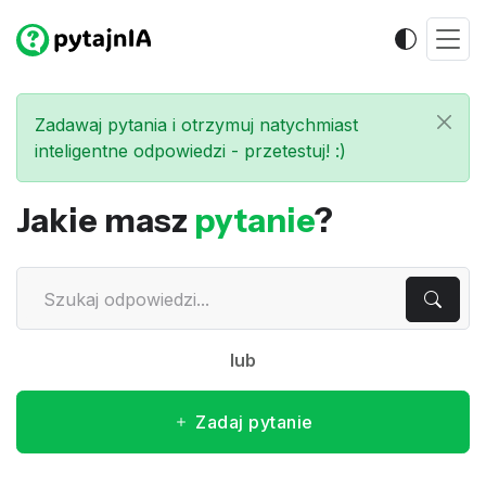
Zadawaj pytania i otrzymuj natychmiast
inteligentne odpowiedzi - przetestuj! :)
Jakie masz
pytanie
?
lub
Zadaj pytanie