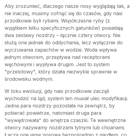
Aby zrozumieć, dlaczego nasze nosy wyglądają tak, a
nie inaczej, musimy cofnąć się do czasów, gdy nasi
przodkowie byli rybami. Współczesne ryby (z
wyjątkiem kilku specyficznych gatunków) posiadają
dwa zestawy nozdrzy – łącznie cztery otwory. Nie
służą one jednak do oddychania, lecz wyłącznie do
wyczuwania zapachów w wodzie. Woda wpływa
jednym otworem, przepływa nad receptorami
węchowymi i wypływa drugim. Jest to system
"przelotowy", który działa niezwykle sprawnie w
środowisku wodnym.
W toku ewolucji, gdy nasi przodkowie zaczęli
wychodzić na ląd, system ten musiał ulec modyfikacji.
Jedna para nozdrzy pozostała na zewnątrz, by
pobierać powietrze, natomiast druga para
"wywędrowała" do wnętrza czaszki. Te wewnętrzne
otwory nazywamy nozdrzami tylnymi lub choanami.
Łączą one jamę nosową bezpośrednio z gardłem, co