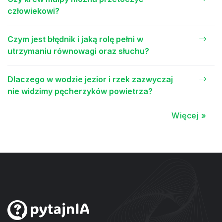
człowiekowi?
Czym jest błędnik i jaką rolę pełni w
utrzymaniu równowagi oraz słuchu?
Dlaczego w wodzie jezior i rzek zazwyczaj
nie widzimy pęcherzyków powietrza?
Więcej »