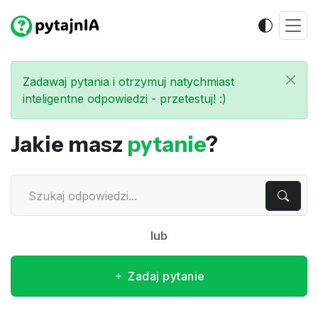
Zadawaj pytania i otrzymuj natychmiast
inteligentne odpowiedzi - przetestuj! :)
Jakie masz
pytanie
?
lub
Zadaj pytanie