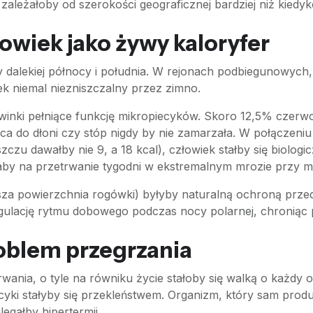
zależałoby od szerokości geograficznej bardziej niż kiedyk
złowiek jako żywy kaloryfer
 dalekiej północy i południa. W rejonach podbiegunowych,
ek niemal niezniszczalny przez zimno.
rwinki pełniące funkcję mikropiecyków. Skoro 12,5% czer
ca do dłoni czy stóp nigdy by nie zamarzała. W połączeniu
zczu dawałby nie 9, a 18 kcal), człowiek stałby się biologi
ałaby na przetrwanie tygodni w ekstremalnym mrozie przy 
za powierzchnia rogówki) byłyby naturalną ochroną przed
gulację rytmu dobowego podczas nocy polarnej, chroniąc
roblem przegrzania
wania, o tyle na równiku życie stałoby się walką o każdy 
ecyki stałyby się przekleństwem. Organizm, który sam prod
legałby hipertermii.