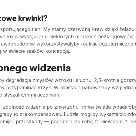
towe krwinki?
nsportującego tlen. My mamy czerwoną krew dzięki żelazu 
owa krew występuje u niektórych morskich bezkręgowców (
 prawdopodobnie wykorzystywałyby reakcje egzotermiczne (
ącą w świecie ssaków koncepcją.
zonego widzenia
degradacja zmysłów wzroku i słuchu. 2,5-krotnie gorszy 
by przypominać krzyk. W miastach panowałaby względna cis
ie słyszalnym mruczeniem.
 i zdolność widzenia po zmierzchu (mniej światła wpadałob
łaby to zrekompensować. Ludzie mogliby wykształcić zdol
 omijać przeszkody — podobnie jak robią to niewidomi z ni