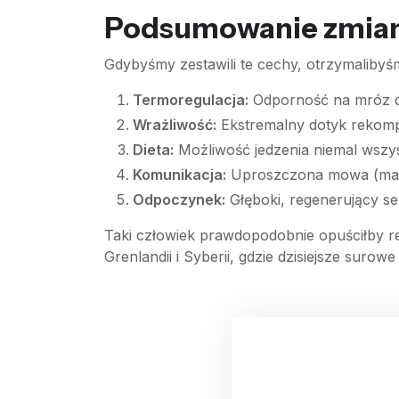
Podsumowanie zmian
Gdybyśmy zestawili te cechy, otrzymalibyśm
Termoregulacja:
Odporność na mróz dz
Wrażliwość:
Ekstremalny dotyk rekompe
Dieta:
Możliwość jedzenia niemal wszys
Komunikacja:
Uproszczona mowa (mały 
Odpoczynek:
Głęboki, regenerujący sen
Taki człowiek prawdopodobnie opuściłby re
Grenlandii i Syberii, gdzie dzisiejsze sur