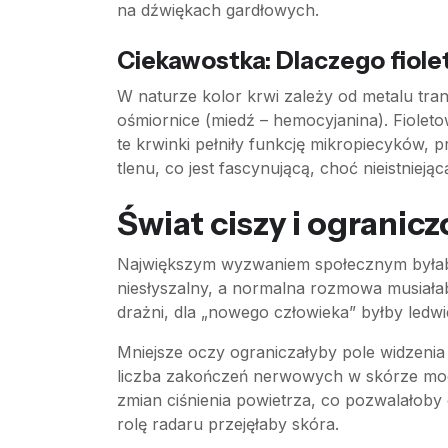
na dźwiękach gardłowych.
Ciekawostka: Dlaczego fiole
W naturze kolor krwi zależy od metalu tra
ośmiornice (miedź – hemocyjanina). Fiolet
te krwinki pełniły funkcję mikropiecyków,
tlenu, co jest fascynującą, choć nieistniej
Świat ciszy i ogranic
Największym wyzwaniem społecznym byłaby 
niesłyszalny, a normalna rozmowa musiała
drażni, dla „nowego człowieka” byłby ledw
Mniejsze oczy ograniczałyby pole widzenia
liczba zakończeń nerwowych w skórze mog
zmian ciśnienia powietrza, co pozwalałoby
rolę radaru przejęłaby skóra.