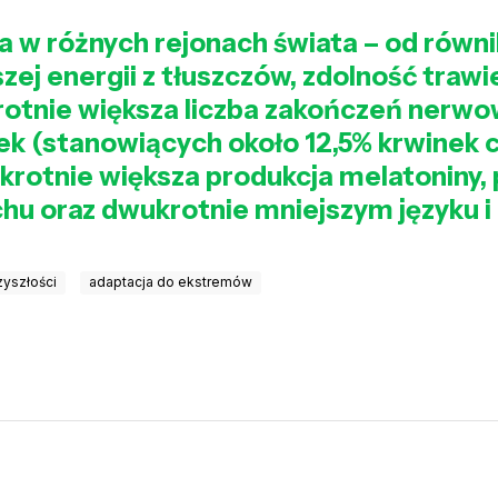
a w różnych rejonach świata – od równ
ej energii z tłuszczów, zdolność trawi
rotnie większa liczba zakończeń nerwo
ek (stanowiących około 12,5% krwinek 
krotnie większa produkcja melatoniny,
hu oraz dwukrotnie mniejszym języku i
zyszłości
adaptacja do ekstremów