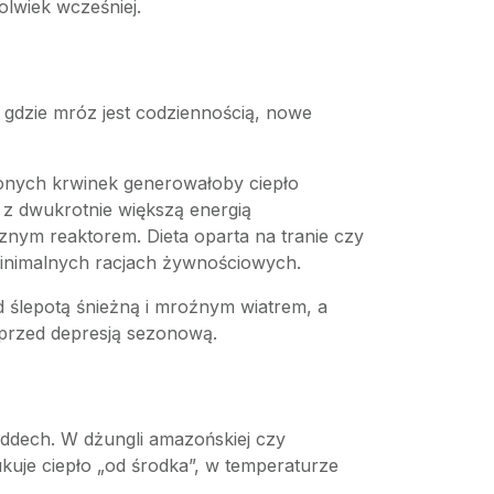
olwiek wcześniej.
 gdzie mróz jest codziennością, nowe
wonych krwinek generowałoby ciepło
 z dwukrotnie większą energią
cznym reaktorem. Dieta oparta na tranie czy
minimalnych racjach żywnościowych.
 ślepotą śnieżną i mroźnym wiatrem, a
 przed depresją sezonową.
oddech. W dżungli amazońskiej czy
ukuje ciepło „od środka”, w temperaturze