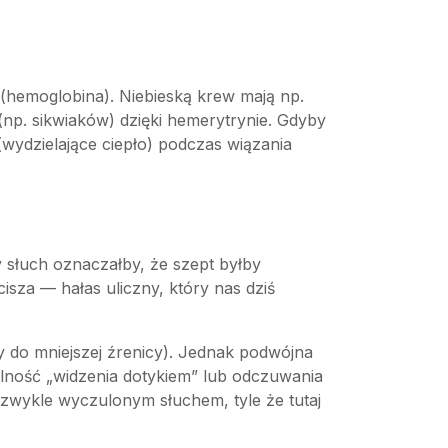
(hemoglobina). Niebieską krew mają np.
np. sikwiaków) dzięki hemerytrynie. Gdyby
wydzielające ciepło) podczas wiązania
słuch oznaczałby, że szept byłby
za — hałas uliczny, który nas dziś
y do mniejszej źrenicy). Jednak podwójna
ność „widzenia dotykiem” lub odczuwania
ezwykle wyczulonym słuchem, tyle że tutaj