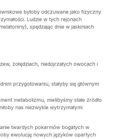
równikowe byłoby odczuwane jako fizyczny
zymałości. Ludzie w tych rejonach
latoniny), spędzając dnie w jaskiniach
rzew, żołędziach, niedojrzałych owocach i
iednim przygotowaniu, stałyby się głównym
ement metabolizmu, mielibyśmy stałe źródło
yniłoby nas niezwykle wytrzymałymi
żuwanie twardych pokarmów bogatych w
usiłoby ewolucję nowych języków opartych