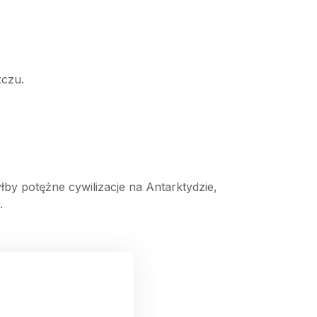
zczu.
by potężne cywilizacje na Antarktydzie,
.