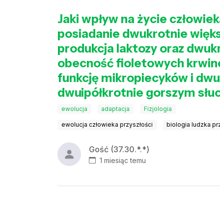
Jaki wpływ na życie człowiek
posiadanie dwukrotnie większ
produkcja laktozy oraz dwuk
obecność fioletowych krwin
funkcję mikropiecyków i dwu
dwuipółkrotnie gorszym słuc
ewolucja
adaptacja
Fizjologia
ewolucja człowieka przyszłości
biologia ludzka pr
Gość (37.30.*.*)
1 miesiąc temu