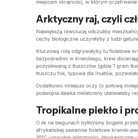
miejscem skrajności, w którym przetrwanie 
Arktyczny raj, czyli c
Największą rewolucję odczuliby mieszkańcy
cechy biologiczne uczyniłyby z ludzi gatun
Kluczową rolę odgrywałyby tu fioletowe k
bezpośrednio w krwiobiegu, krew docierają
pozyskiwaną z tłuszczów (gdzie 1 gram tłus
tłuszczu fok, typowa dla Inuitów, pozwal
Dodatkowo mniejsze oczy (o połowę mniejs
podwójna dawka melatoniny ułatwiałaby re
Tropikalne piekło i p
O ile na biegunach bylibyśmy bogami przetr
afrykańskiej sawannie fioletowe krwinki-pi
35°C i wysokiej wilgotności, błyskawicznie u