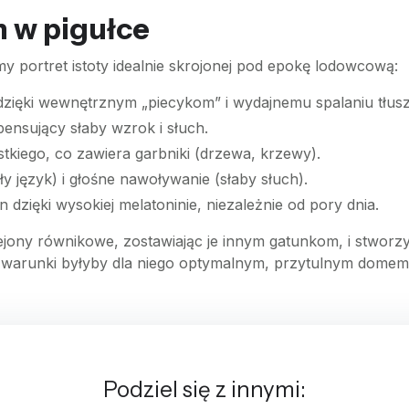
 w pigułce
y portret istoty idealnie skrojonej pod epokę lodowcową:
ięki wewnętrznym „piecykom” i wydajnemu spalaniu tłus
nsujący słaby wzrok i słuch.
tkiego, co zawiera garbniki (drzewa, krzewy).
język) i głośne nawoływanie (słaby słuch).
 dzięki wysokiej melatoninie, niezależnie od pory dnia.
jony równikowe, zostawiając je innym gatunkom, i stworzył
owe warunki byłyby dla niego optymalnym, przytulnym domem
Podziel się z innymi: