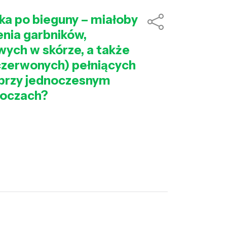
ika po bieguny – miałoby
enia garbników,
wych w skórze, a także
czerwonych) pełniących
 przy jednoczesnym
 oczach?