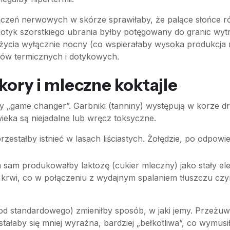
ończeń nerwowych w skórze sprawiłaby, że palące słońce 
otyk szorstkiego ubrania byłby potęgowany do granic wytr
ycia wyłącznie nocny (co wspierałaby wysoka produkcja me
ców termicznych i dotykowych.
ry i mleczne koktajle
y „game changer”. Garbniki (tanniny) występują w korze d
owieka są niejadalne lub wręcz toksyczne.
rzestałby istnieć w lasach liściastych. Żołędzie, po odpow
 sam produkowałby laktozę (cukier mleczny) jako stały el
y krwi, co w połączeniu z wydajnym spalaniem tłuszczu cz
 od standardowego) zmieniłby sposób, w jaki jemy. Prze
 stałaby się mniej wyraźna, bardziej „bełkotliwa”, co wym