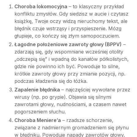
Choroba lokomocyjna
– to klasyczny przykład
konfliktu zmysłów. Gdy siedzisz w aucie i czytasz
książkę, Twoje oczy widzą nieruchomy tekst, ale
błędnik czuje wstrząsy i przyspieszenie. Mózg
głupieje, co kończy się złym samopoczuciem.
Łagodne położeniowe zawroty głowy (BPPV)
–
zdarzają się, gdy wspomniane wcześniej otolity
„odczepią się” i wpadną do kanałów półkolistych,
gdzie nie powinno ich być. Powoduje to silne,
krótkie zawroty głowy przy zmianie pozycji, np.
podczas kładzenia się do łóżka.
Zapalenie błędnika
– najczęściej wywołane przez
wirusy (np. po grypie). Objawia się silnymi
zawrotami głowy, nudnościami, a czasem nawet
pogorszeniem słuchu.
Choroba Meniere’a
– rzadsze schorzenie,
związane z nadmiernym gromadzeniem się płynu
w błędniku. Powoduje napady zawrotów głowy,