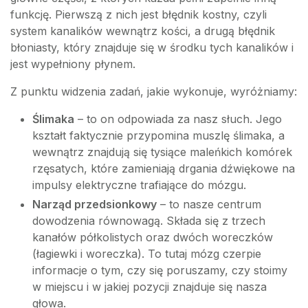
funkcję. Pierwszą z nich jest błędnik kostny, czyli
system kanalików wewnątrz kości, a drugą błędnik
błoniasty, który znajduje się w środku tych kanalików i
jest wypełniony płynem.
Z punktu widzenia zadań, jakie wykonuje, wyróżniamy:
Ślimaka
– to on odpowiada za nasz słuch. Jego
kształt faktycznie przypomina muszlę ślimaka, a
wewnątrz znajdują się tysiące maleńkich komórek
rzęsatych, które zamieniają drgania dźwiękowe na
impulsy elektryczne trafiające do mózgu.
Narząd przedsionkowy
– to nasze centrum
dowodzenia równowagą. Składa się z trzech
kanałów półkolistych oraz dwóch woreczków
(łagiewki i woreczka). To tutaj mózg czerpie
informacje o tym, czy się poruszamy, czy stoimy
w miejscu i w jakiej pozycji znajduje się nasza
głowa.