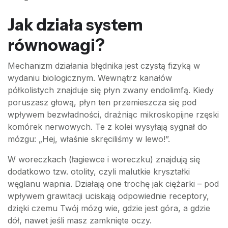
Jak działa system
równowagi?
Mechanizm działania błędnika jest czystą fizyką w
wydaniu biologicznym. Wewnątrz kanałów
półkolistych znajduje się płyn zwany endolimfą. Kiedy
poruszasz głową, płyn ten przemieszcza się pod
wpływem bezwładności, drażniąc mikroskopijne rzęski
komórek nerwowych. Te z kolei wysyłają sygnał do
mózgu: „Hej, właśnie skręciliśmy w lewo!”.
W woreczkach (łagiewce i woreczku) znajdują się
dodatkowo tzw. otolity, czyli malutkie kryształki
węglanu wapnia. Działają one trochę jak ciężarki – pod
wpływem grawitacji uciskają odpowiednie receptory,
dzięki czemu Twój mózg wie, gdzie jest góra, a gdzie
dół, nawet jeśli masz zamknięte oczy.