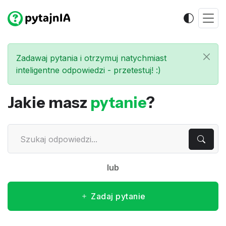
Zadawaj pytania i otrzymuj natychmiast
inteligentne odpowiedzi - przetestuj! :)
Jakie masz
pytanie
?
lub
Zadaj pytanie