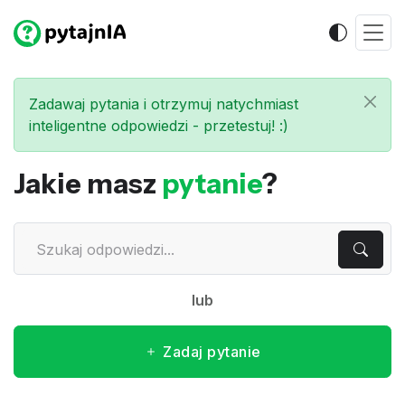
Zadawaj pytania i otrzymuj natychmiast
inteligentne odpowiedzi - przetestuj! :)
Jakie masz
pytanie
?
lub
Zadaj pytanie