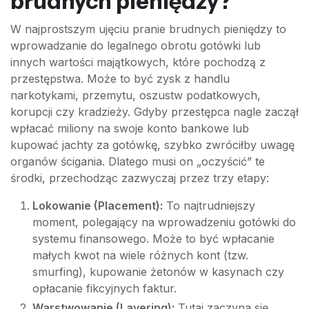
brudnych pieniędzy?
W najprostszym ujęciu pranie brudnych pieniędzy to
wprowadzanie do legalnego obrotu gotówki lub
innych wartości majątkowych, które pochodzą z
przestępstwa. Może to być zysk z handlu
narkotykami, przemytu, oszustw podatkowych,
korupcji czy kradzieży. Gdyby przestępca nagle zaczął
wpłacać miliony na swoje konto bankowe lub
kupować jachty za gotówkę, szybko zwróciłby uwagę
organów ścigania. Dlatego musi on „oczyścić” te
środki, przechodząc zazwyczaj przez trzy etapy:
Lokowanie (Placement):
To najtrudniejszy
moment, polegający na wprowadzeniu gotówki do
systemu finansowego. Może to być wpłacanie
małych kwot na wiele różnych kont (tzw.
smurfing), kupowanie żetonów w kasynach czy
opłacanie fikcyjnych faktur.
Warstwowanie (Layering):
Tutaj zaczyna się