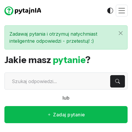
Zadawaj pytania i otrzymuj natychmiast
inteligentne odpowiedzi - przetestuj! :)
Jakie masz
pytanie
?
lub
Zadaj pytanie