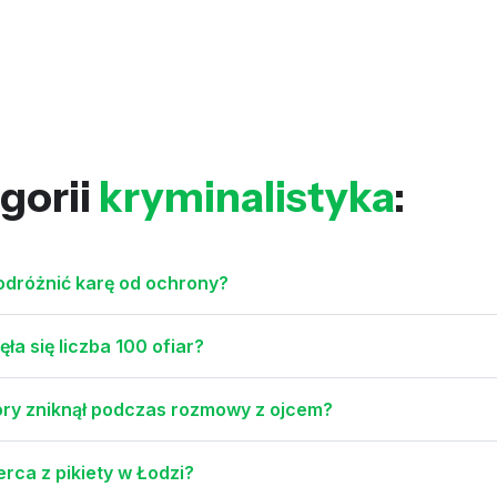
gorii
kryminalistyka
:
k odróżnić karę od ochrony?
ęła się liczba 100 ofiar?
óry zniknął podczas rozmowy z ojcem?
rca z pikiety w Łodzi?