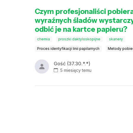
Czym profesjonaliści pobiera
wyraźnych śladów wystarczy 
odbić je na kartce papieru?
chemia
proszki daktyloskopijne
skanery
Proces identyfikacji linii papilarnych
Metody pobier
Gość (37.30.*.*)
5 miesięcy temu