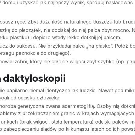
 domu i uzyskać jak najlepszy wynik, spróbuj naśladować 
osusz ręce. Zbyt duża ilość naturalnego tłuszczu lub bru
zkę do pieczątek, nie dociskaj do niej palca zbyt mocno. 
ku plastiku) i dopiero wtedy lekko dotknij jej palcem.
ucz do sukcesu. Nie przykładaj palca „na płasko”. Połóż 
brzegu paznokcia do drugiego).
powierzchni, który nie chłonie wilgoci zbyt szybko (np. pa
 daktyloskopii
nie papilarne niemal identyczne jak ludzkie. Nawet pod 
oali od odcisku człowieka.
choroba genetyczna zwana adermatoglifią. Osoby nią dotknię
roblemy z przekraczaniem granic w krajach wymagających
nkach (brak wilgoci, stała temperatura) odciski palców 
o zabezpieczeniu śladów po kilkunastu latach od ich powst