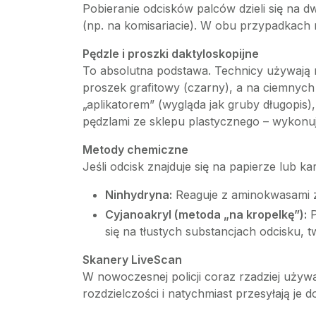
Pobieranie odcisków palców dzieli się na 
(np. na komisariacie). W obu przypadkach 
Pędzle i proszki daktyloskopijne
To absolutna podstawa. Technicy używają 
proszek grafitowy (czarny), a na ciemnych 
„aplikatorem” (wygląda jak gruby długopis)
pędzlami ze sklepu plastycznego – wykonuje
Metody chemiczne
Jeśli odcisk znajduje się na papierze lub k
Ninhydryna:
Reaguje z aminokwasami za
Cyjanoakryl (metoda „na kropelkę”):
P
się na tłustych substancjach odcisku, 
Skanery LiveScan
W nowoczesnej policji coraz rzadziej używa 
rozdzielczości i natychmiast przesyłają je 