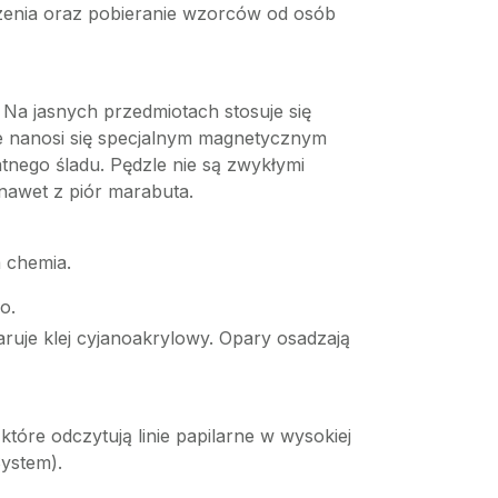
rzenia oraz pobieranie wzorców od osób
Na jasnych przedmiotach stosuje się
óre nanosi się specjalnym magnetycznym
tnego śladu. Pędzle nie są zwykłymi
 nawet z piór marabuta.
a chemia.
o.
ruje klej cyjanoakrylowy. Opary osadzają
które odczytują linie papilarne w wysokiej
System).