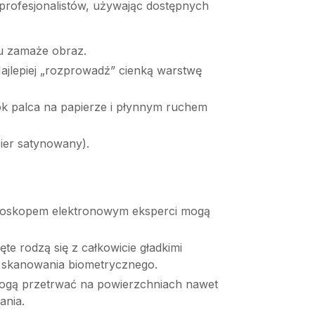
profesjonalistów, używając dostępnych
du zamaże obraz.
Najlepiej „rozprowadź” cienką warstwę
bok palca na papierze i płynnym ruchem
pier satynowany).
mikroskopem elektronowym eksperci mogą
te rodzą się z całkowicie gładkimi
 skanowania biometrycznego.
mogą przetrwać na powierzchniach nawet
ania.