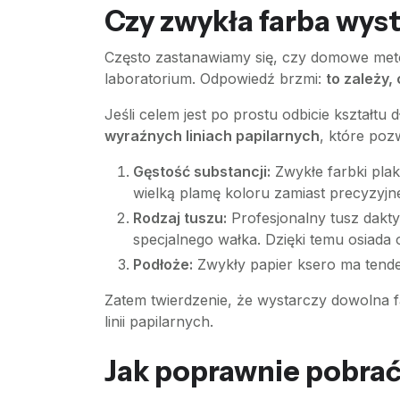
Czy zwykła farba wyst
Często zastanawiamy się, czy domowe meto
laboratorium. Odpowiedź brzmi:
to zależy,
Jeśli celem jest po prostu odbicie kształtu
wyraźnych liniach papilarnych
, które pozw
Gęstość substancji:
Zwykłe farbki plak
wielką plamę koloru zamiast precyzyj
Rodzaj tuszu:
Profesjonalny tusz daktyl
specjalnego wałka. Dzięki temu osiada o
Podłoże:
Zwykły papier ksero ma tende
Zatem twierdzenie, że wystarczy dowolna 
linii papilarnych.
Jak poprawnie pobrać 