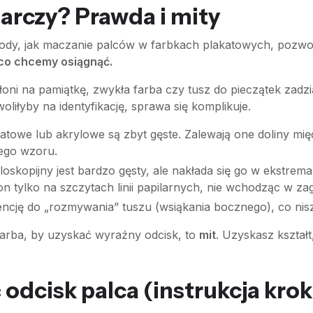
arczy? Prawda i mity
dy, jak maczanie palców w farbkach plakatowych, pozwolą
 co chcemy osiągnąć.
 dłoni na pamiątkę, zwykła farba czy tusz do pieczątek zadzi
oliłyby na identyfikację, sprawa się komplikuje.
atowe lub akrylowe są zbyt gęste. Zalewają one doliny międ
nego wzoru.
oskopijny jest bardzo gęsty, ale nakłada się go w ekstrema
n tylko na szczytach linii papilarnych, nie wchodząc w zag
ncję do „rozmywania” tuszu (wsiąkania bocznego), co nisz
farba, by uzyskać wyraźny odcisk, to
mit
. Uzyskasz kształ
odcisk palca (instrukcja krok