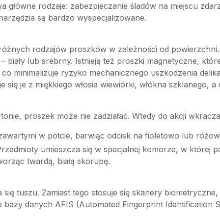
dwa główne rodzaje: zabezpieczanie śladów na miejscu zda
narzędzia są bardzo wyspecjalizowane.
różnych rodzajów proszków w zależności od powierzchni. 
– biały lub srebrny. Istnieją też proszki magnetyczne, kt
, co minimalizuje ryzyko mechanicznego uszkodzenia delika
 się je z miękkiego włosia wiewiórki, włókna szklanego, a
artonie, proszek może nie zadziałać. Wtedy do akcji wkracz
wartymi w potcie, barwiąc odcisk na fioletowo lub różow
rzedmioty umieszcza się w specjalnej komorze, w której pa
tworząc twardą, białą skorupę.
się tuszu. Zamiast tego stosuje się skanery biometryczne, 
do bazy danych AFIS (Automated Fingerprint Identification 