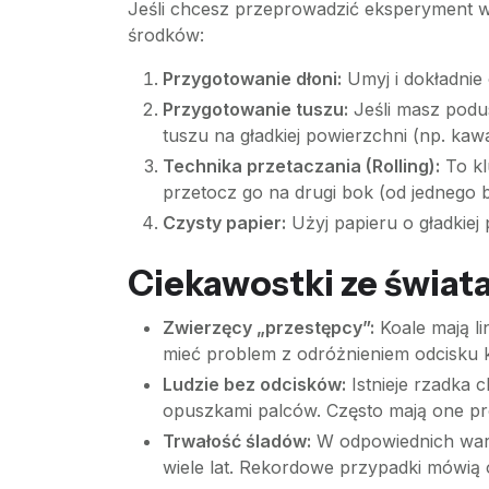
Jeśli chcesz przeprowadzić eksperyment w
środków:
Przygotowanie dłoni:
Umyj i dokładnie 
Przygotowanie tuszu:
Jeśli masz podus
tuszu na gładkiej powierzchni (np. kawał
Technika przetaczania (Rolling):
To kl
przetocz go na drugi bok (od jednego 
Czysty papier:
Użyj papieru o gładkiej 
Ciekawostki ze świata
Zwierzęcy „przestępcy”:
Koale mają li
mieć problem z odróżnieniem odcisku k
Ludzie bez odcisków:
Istnieje rzadka 
opuszkami palców. Często mają one p
Trwałość śladów:
W odpowiednich waru
wiele lat. Rekordowe przypadki mówią 