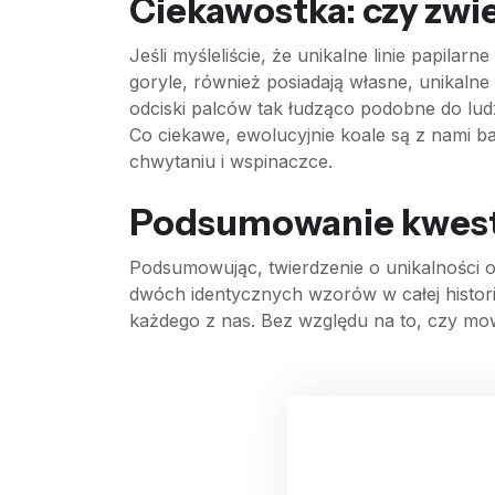
Ciekawostka: czy zwie
Jeśli myśleliście, że unikalne linie papila
goryle, również posiadają własne, unikaln
odciski palców tak łudząco podobne do lu
Co ciekawe, ewolucyjnie koale są z nami ba
chwytaniu i wspinaczce.
Podsumowanie kwesti
Podsumowując, twierdzenie o unikalności o
dwóch identycznych wzorów w całej historii
każdego z nas. Bez względu na to, czy mow