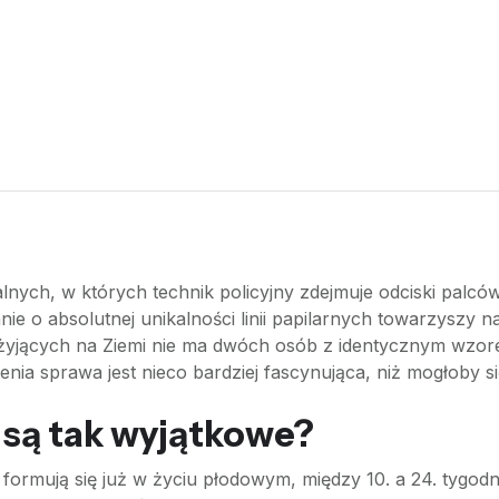
lnych, w których technik policyjny zdejmuje odciski palcó
ie o absolutnej unikalności linii papilarnych towarzyszy n
zi żyjących na Ziemi nie ma dwóch osób z identycznym wz
ia sprawa jest nieco bardziej fascynująca, niż mogłoby s
 są tak wyjątkowe?
, formują się już w życiu płodowym, między 10. a 24. tygod