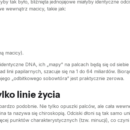
yby tak było, bliźnięta jednojajowe miałyby identyczne odcisk
e wewnątrz macicy, takie jak:
ną macicy).
ą identyczne DNA, ich „mapy” na palcach będą się od siebi
d linii papilarnych, szacuje się na 1 do 64 miliardów. Bio
ojego „odbitkowego sobowtóra” jest praktycznie zerowa.
lko linie życia
 bardzo podobnie. Nie tylko opuszki palców, ale cała wewnę
zina ta nazywa się chiroskopią. Odciski dłoni są tak samo un
ięcej punktów charakterystycznych (tzw. minucji), co czyn