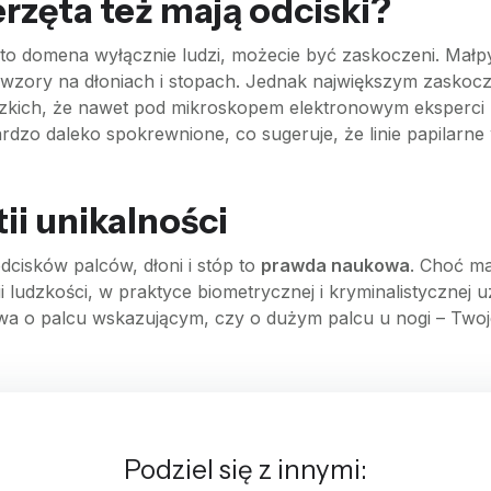
rzęta też mają odciski?
rne to domena wyłącznie ludzi, możecie być zaskoczeni. Mał
e wzory na dłoniach i stopach. Jednak największym zaskocz
dzkich, że nawet pod mikroskopem elektronowym eksperci 
rdzo daleko spokrewnione, co sugeruje, że linie papilarne 
i unikalności
dcisków palców, dłoni i stóp to
prawda naukowa
. Choć ma
 ludzkości, w praktyce biometrycznej i kryminalistycznej u
a o palcu wskazującym, czy o dużym palcu u nogi – Twoje l
Podziel się z innymi: