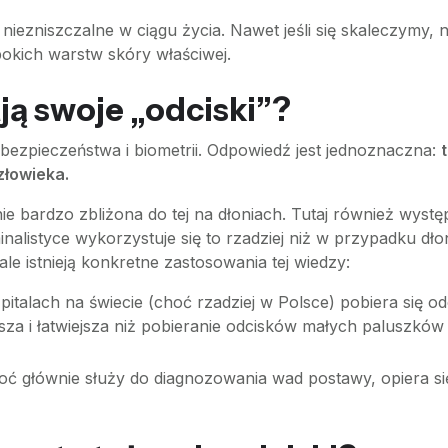
al niezniszczalne w ciągu życia. Nawet jeśli się skaleczym
okich warstw skóry właściwej.
ją swoje „odciski”?
 bezpieczeństwa i biometrii. Odpowiedź jest jednoznaczna:
złowieka.
e bardzo zbliżona do tej na dłoniach. Tutaj również występ
alistyce wykorzystuje się to rzadziej niż w przypadku dłon
ale istnieją konkretne zastosowania tej wiedzy:
pitalach na świecie (choć rzadziej w Polsce) pobiera się 
jsza i łatwiejsza niż pobieranie odcisków małych paluszkó
oć głównie służy do diagnozowania wad postawy, opiera się