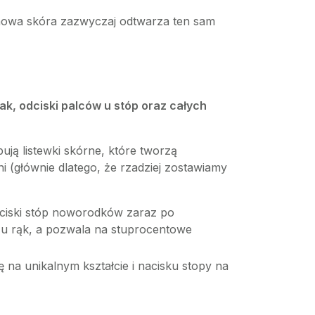
y, nowa skóra zazwyczaj odtwarza ten sam
tak, odciski palców u stóp oraz całych
ują listewki skórne, które tworzą
i (głównie dlatego, że rzadziej zostawiamy
odciski stóp noworodków zaraz po
w u rąk, a pozwala na stuprocentowe
 na unikalnym kształcie i nacisku stopy na