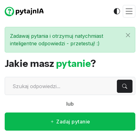
Zadawaj pytania i otrzymuj natychmiast
inteligentne odpowiedzi - przetestuj! :)
Jakie masz
pytanie
?
lub
Zadaj pytanie