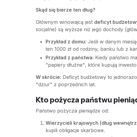
Skąd się bierze ten dług?
Głównym winowajcą jest
deficyt budżetow
socjalne) są wyższe niż jego dochody (główn
Przykład z domu:
Jeśli w danym miesią
ten 1000 zł od rodziny, banku lub z kar
Przykład z państwa:
Kiedy państwo ma d
"papiery dłużne", które kupują inwesto
W skrócie:
Deficyt budżetowy to jednorazo
"dziur" z poprzednich lat.
Kto pożycza państwu pienią
Państwo pożycza pieniądze od:
Wierzycieli krajowych (dług wewnętrz
kupili obligacje skarbowe.