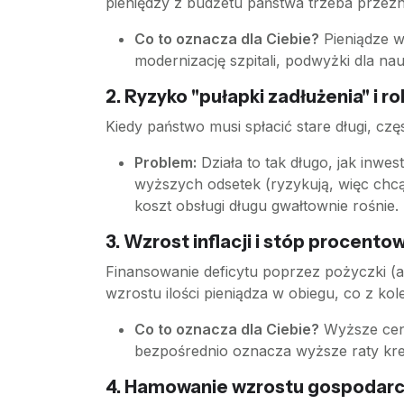
pieniędzy z budżetu państwa trzeba przez
Co to oznacza dla Ciebie?
Pieniądze w
modernizację szpitali, podwyżki dla na
2. Ryzyko "pułapki zadłużenia" i r
Kiedy państwo musi spłacić stare długi, czę
Problem:
Działa to tak długo, jak inwe
wyższych odsetek (ryzykują, więc chcą
koszt obsługi długu gwałtownie rośnie.
3. Wzrost inflacji i stóp procento
Finansowanie deficytu poprzez pożyczki (a
wzrostu ilości pieniądza w obiegu, co z k
Co to oznacza dla Ciebie?
Wyższe ceny
bezpośrednio oznacza wyższe raty kre
4. Hamowanie wzrostu gospodar