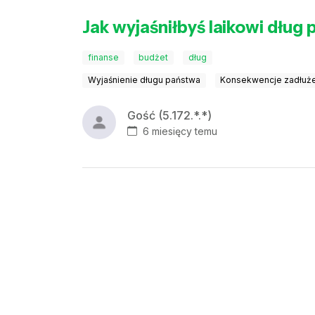
Jak wyjaśniłbyś laikowi dług
finanse
budżet
dług
Wyjaśnienie długu państwa
Konsekwencje zadłuże
Gość (5.172.*.*)
6 miesięcy temu