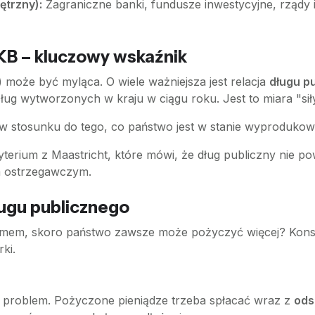
ętrzny):
Zagraniczne banki, fundusze inwestycyjne, rządy 
PKB – kluczowy wskaźnik
 może być myląca. O wiele ważniejsza jest relacja
długu p
sług wytworzonych w kraju w ciągu roku. Jest to miara "si
 w stosunku do tego, co państwo jest w stanie wyprodukow
yterium z Maastricht, które mówi, że dług publiczny nie p
em ostrzegawczym.
ugu publicznego
lemem, skoro państwo zawsze może pożyczyć więcej? Konse
ki.
dni problem. Pożyczone pieniądze trzeba spłacać wraz z
ods