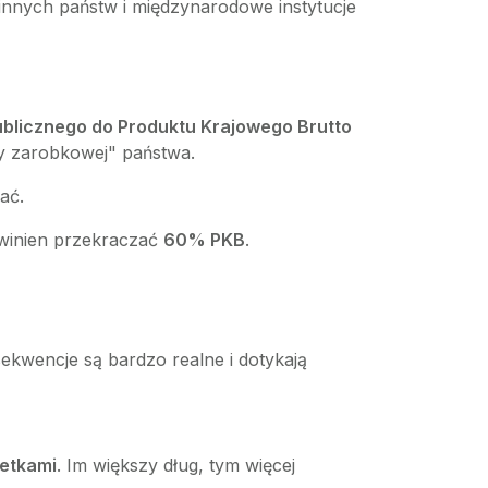
innych państw i międzynarodowe instytucje
ublicznego do Produktu Krajowego Brutto
ły zarobkowej" państwa.
ać.
owinien przekraczać
60% PKB
.
kwencje są bardzo realne i dotykają
etkami
. Im większy dług, tym więcej