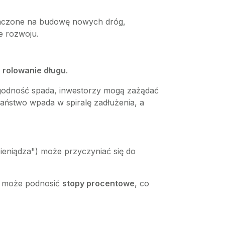
znaczone na budowę nowych dróg,
e rozwoju.
a
rolowanie długu
.
arygodność spada, inwestorzy mogą zażądać
aństwo wpada w spiralę zadłużenia, a
ieniądza") może przyczyniać się do
ny może podnosić
stopy procentowe
, co