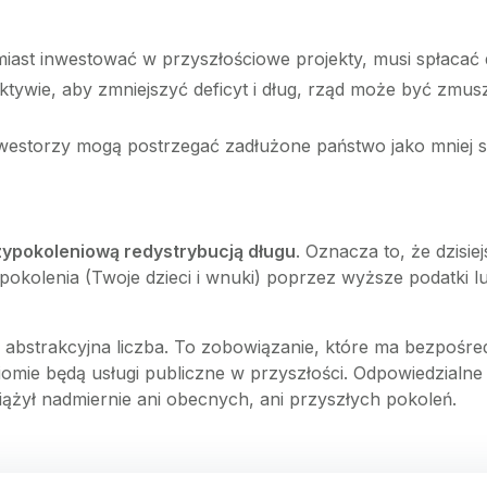
ast inwestować w przyszłościowe projekty, musi spłacać 
tywie, aby zmniejszyć deficyt i dług, rząd może być zmus
westorzy mogą postrzegać zadłużone państwo jako mniej st
ypokoleniową redystrybucją długu
. Oznacza to, że dzisi
okolenia (Twoje dzieci i wnuki) poprzez wyższe podatki lu
 abstrakcyjna liczba. To zobowiązanie, które ma bezpośredni
iomie będą usługi publiczne w przyszłości. Odpowiedzialne
iążył nadmiernie ani obecnych, ani przyszłych pokoleń.