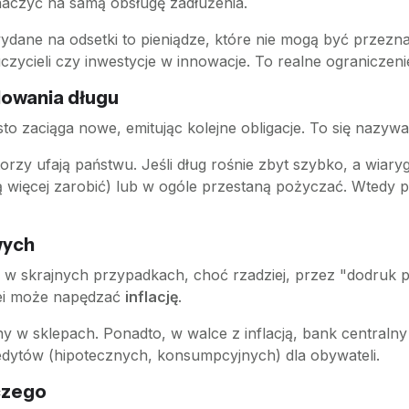
naczyć na samą obsługę zadłużenia.
ydane na odsetki to pieniądze, które nie mogą być prze
uczycieli czy inwestycje w innowacje. To realne ograniczeni
olowania długu
sto zaciąga nowe, emitując kolejne obligacje. To się nazyw
storzy ufają państwu. Jeśli dług rośnie zbyt szybko, a wi
 więcej zarobić) lub w ogóle przestaną pożyczać. Wtedy p
wych
 w skrajnych przypadkach, choć rzadziej, przez "dodruk p
olei może napędzać
inflację
.
 w sklepach. Ponadto, w walce z inflacją, bank central
dytów (hipotecznych, konsumpcyjnych) dla obywateli.
czego