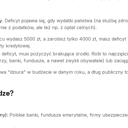
y
. Deficyt pojawia się, gdy wydatki państwa (na służbę zdr
ie z podatków, ale też np. z opłat celnych).
cu wydasz 5000 zł, a zarobisz tylko 4000 zł, masz deficyt
ty kredytowej.
eficyt, musi pożyczyć brakujące środki. Robi to najczęści
rzy, banki, fundusze, a nawet zwykli obywatele) lub zaciąga
wa "dziura" w budżecie w danym roku, a dług publiczny 
dze?
ny):
Polskie banki, fundusze emerytalne, firmy ubezpiecze