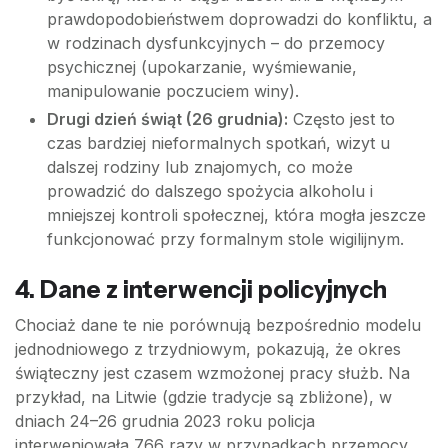
prawdopodobieństwem doprowadzi do konfliktu, a
w rodzinach dysfunkcyjnych – do przemocy
psychicznej (upokarzanie, wyśmiewanie,
manipulowanie poczuciem winy).
Drugi dzień świąt (26 grudnia):
Często jest to
czas bardziej nieformalnych spotkań, wizyt u
dalszej rodziny lub znajomych, co może
prowadzić do dalszego spożycia alkoholu i
mniejszej kontroli społecznej, która mogła jeszcze
funkcjonować przy formalnym stole wigilijnym.
4. Dane z interwencji policyjnych
Chociaż dane te nie porównują bezpośrednio modelu
jednodniowego z trzydniowym, pokazują, że okres
świąteczny jest czasem wzmożonej pracy służb. Na
przykład, na Litwie (gdzie tradycje są zbliżone), w
dniach 24–26 grudnia 2023 roku policja
interweniowała 766 razy w przypadkach przemocy