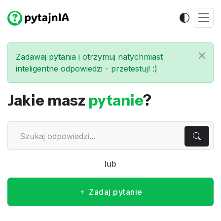
Zadawaj pytania i otrzymuj natychmiast
inteligentne odpowiedzi - przetestuj! :)
Jakie masz
pytanie
?
lub
Zadaj pytanie