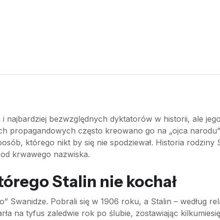
 i najbardziej bezwzględnych dyktatorów w historii, ale jeg
iach propagandowych często kreowano go na „ojca narodu”, w
sposób, którego nikt by się nie spodziewał. Historia rodzin
ię od krwawego nazwiska.
tórego Stalin nie kochał
o” Swanidze. Pobrali się w 1906 roku, a Stalin – według re
arła na tyfus zaledwie rok po ślubie, zostawiając kilkumi