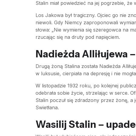
Stalin miał powiedzieć na jej pogrzebie, że
Los Jakowa był tragiczny. Ojciec go nie zno
niewoli. Gdy Niemcy zaproponowali wymianę
słowa: „Nie wymienia się szeregowca na 
rzucając się na druty pod napięciem.
Nadieżda Alliłujewa 
Drugą żoną Stalina została Nadieżda Alliłuj
w luksusie, cierpiała na depresję i nie mogł
W listopadzie 1932 roku, po kolejnej public
odebrała sobie życie, strzelając w serce. 
Stalin poczuł się zdradzony przez żonę, a je
Swietłana.
Wasilij Stalin – upad