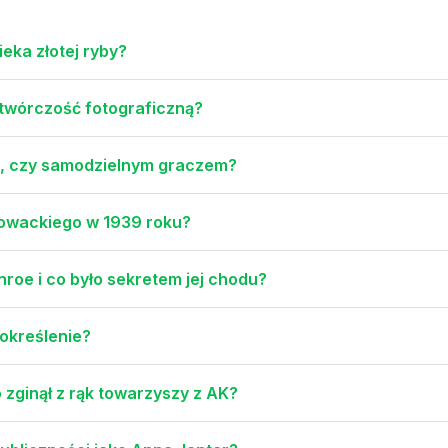
eka złotej ryby?
o twórczość fotograficzną?
ina, czy samodzielnym graczem?
słowackiego w 1939 roku?
nroe i co było sekretem jej chodu?
 określenie?
o zginął z rąk towarzyszy z AK?