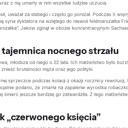
 wraz z nią umarły w nim wszelkie ludzkie uczucia.
sił, uważał za słabego i często go poniżał. Podczas II wojn
 syna dyktatora na wziętego do niewoli feldmarszałka Frie
marszałka”. Jakow zginął w obozie koncentracyjnym Sach
– tajemnica nocnego strzału
ewa, młodsza od niego o 22 lata. Ich małżeństwo było burzl
a znieść brutalności męża oraz jego polityki.
znej sprzeczce podczas kolacji z okazji rocznicy rewolucji
Oficjalnie podano, że zmarła na zapalenie wyrostka robacz
j śmierć jeszcze bardziej go zatwardziła. Z tego małżeństwa 
ek „czerwonego księcia”