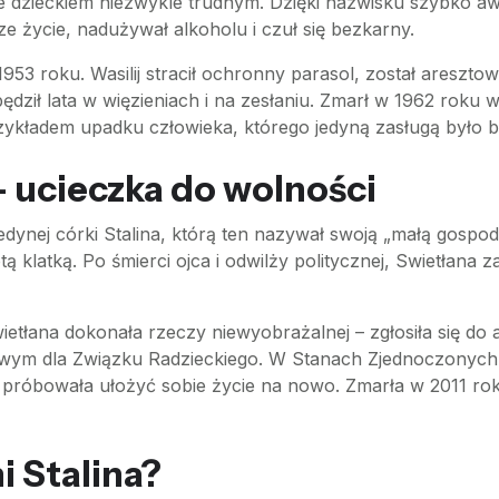
nie dzieckiem niezwykle trudnym. Dzięki nazwisku szybko a
ze życie, nadużywał alkoholu i czuł się bezkarny.
1953 roku. Wasilij stracił ochronny parasol, został areszt
dził lata w więzieniach i na zesłaniu. Zmarł w 1962 roku
zykładem upadku człowieka, którego jedyną zasługą było 
– ucieczka do wolności
edynej córki Stalina, którą ten nazywał swoją „małą gospodyn
tą klatką. Po śmierci ojca i odwilży politycznej, Swietłana 
etłana dokonała rzeczy niewyobrażalnej – zgłosiła się do 
ym dla Związku Radzieckiego. W Stanach Zjednoczonych p
 i próbowała ułożyć sobie życie na nowo. Zmarła w 2011 ro
i Stalina?