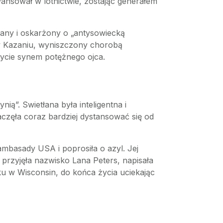
wansował w lotnictwie, zostając generałem
owany i oskarżony o „antysowiecką
 w Kazaniu, wyniszczony chorobą
bycie synem potężnego ojca.
ią”. Swietłana była inteligentna i
zaczęła coraz bardziej dystansować się od
ambasady USA i poprosiła o azyl. Jej
rzyjęła nazwisko Lana Peters, napisała
ku w Wisconsin, do końca życia uciekając