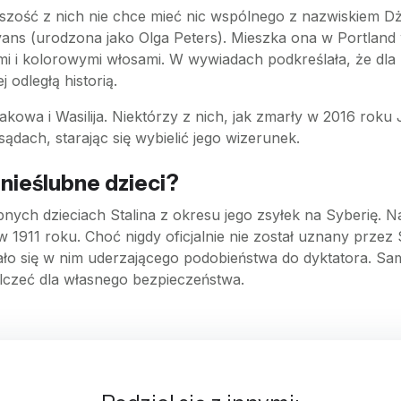
kszość z nich nie chce mieć nic wspólnego z nazwiskiem Dż
vans (urodzona jako Olga Peters). Mieszka ona w Portland 
 i kolorowymi włosami. W wywiadach podkreślała, że dla ni
j odległą historią.
kowa i Wasilija. Niektórzy z nich, jak zmarły w 2016 roku 
sądach, starając się wybielić jego wizerunek.
 nieślubne dzieci?
lubnych dzieciach Stalina z okresu jego zsyłek na Syberi
w 1911 roku. Choć nigdy oficjalnie nie został uznany przez 
wało się w nim uderzającego podobieństwa do dyktatora. Sa
lczeć dla własnego bezpieczeństwa.