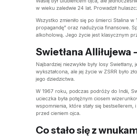
Wasilij był ulubieńcem ojca, ale jednocześ
w wieku zaledwie 24 lat. Prowadził hulaszc
Wszystko zmieniło się po śmierci Stalina w 
propagandę” oraz nadużycia finansowe. Spę
alkoholową. Jego życie jest klasycznym pr
Swietłana Alliłujewa 
Najbardziej niezwykłe były losy Swietłany, j
wykształcona, ale jej życie w ZSRR było zło
jego dziedzictwa.
W 1967 roku, podczas podróży do Indii, Swi
ucieczka była potężnym ciosem wizerunkow
wspomnienia, które stały się bestsellerem,
przed cieniem ojca.
Co stało się z wnukam