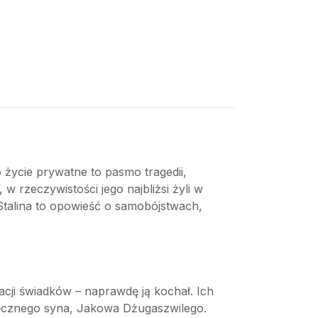
o życie prywatne to pasmo tragedii,
 rzeczywistości jego najbliżsi żyli w
y Stalina to opowieść o samobójstwach,
lacji świadków – naprawdę ją kochał. Ich
esięcznego syna, Jakowa Dżugaszwilego.