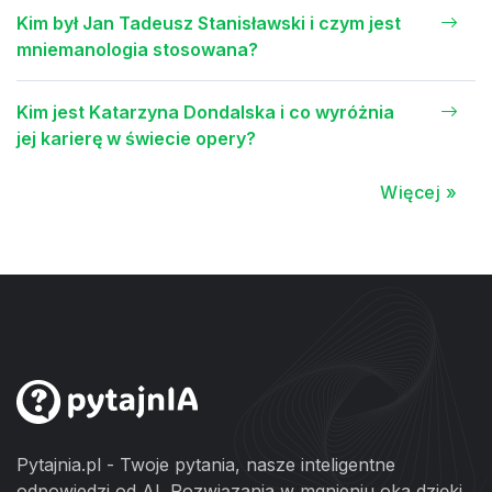
Kim był Jan Tadeusz Stanisławski i czym jest
mniemanologia stosowana?
Kim jest Katarzyna Dondalska i co wyróżnia
jej karierę w świecie opery?
Więcej »
Pytajnia.pl - Twoje pytania, nasze inteligentne
odpowiedzi od AI. Rozwiązania w mgnieniu oka dzięki