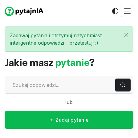
Zadawaj pytania i otrzymuj natychmiast
inteligentne odpowiedzi - przetestuj! :)
Jakie masz
pytanie
?
lub
Zadaj pytanie