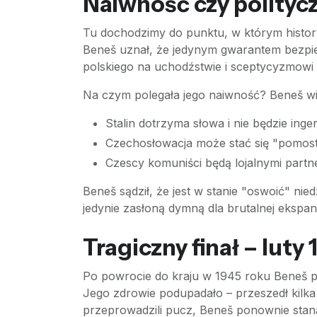
Naiwność czy politycz
Tu dochodzimy do punktu, w którym histor
Beneš uznał, że jedynym gwarantem bezpie
polskiego na uchodźstwie i sceptycyzmowi 
Na czym polegała jego naiwność? Beneš wie
Stalin dotrzyma słowa i nie będzie in
Czechosłowacja może stać się "pomo
Czescy komuniści będą lojalnymi part
Beneš sądził, że jest w stanie "oswoić" nie
jedynie zasłoną dymną dla brutalnej ekspansji
Tragiczny finał – luty
Po powrocie do kraju w 1945 roku Beneš 
Jego zdrowie podupadało – przeszedł kilka
przeprowadzili pucz, Beneš ponownie stan