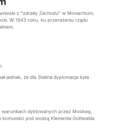
em
c wnioski z "zdrady Zachodu" w Monachium,
cki. W 1943 roku, ku przerażeniu rządu
alinem.
o.
ał jednak, że dla Stalina dyplomacja była
 na warunkach dyktowanych przez Moskwę.
oku komuniści pod wodzą Klementa Gottwalda