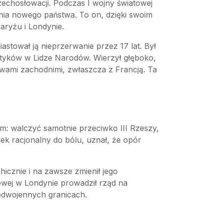
echosłowacji. Podczas I wojny światowej
ania nowego państwa. To on, dzięki swoim
aryżu i Londynie.
astował ją nieprzerwanie przez 17 lat. Był
lityków w Lidze Narodów. Wierzył głęboko,
wami zachodnimi, zwłaszcza z Francją. Ta
m: walczyć samotnie przeciwko III Rzeszy,
k racjonalny do bólu, uznał, że opór
icznie i na zawsze zmienił jego
atowej w Londynie prowadził rząd na
zedwojennych granicach.