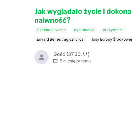
Jak wyglądało życie i dokona
naiwność?
Czechosłowacja
dyplomacja
prezydenci
Edvard Beneš tragiczny los
losy Europy Środkowe
Gość (37.30.*.*)
5 miesięcy temu