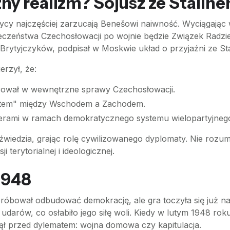
ny realizm? Sojusz ze Stalin
ycy najczęściej zarzucają Benešowi naiwność. Wyciągają
czeństwa Czechosłowacji po wojnie będzie Związek Radzie
Brytyjczyków, podpisał w Moskwie układ o przyjaźni ze St
rzył, że:
gerował w wewnętrzne sprawy Czechosłowacji.
stem" między Wschodem a Zachodem.
nerami w ramach demokratycznego systemu wielopartyjneg
dźwiedzia, grając rolę cywilizowanego dyplomaty. Nie rozumi
 terytorialnej i ideologicznej.
 1948
próbował odbudować demokrację, ale gra toczyła się już
 udarów, co osłabiło jego siłę woli. Kiedy w lutym 1948 r
ął przed dylematem: wojna domowa czy kapitulacja.