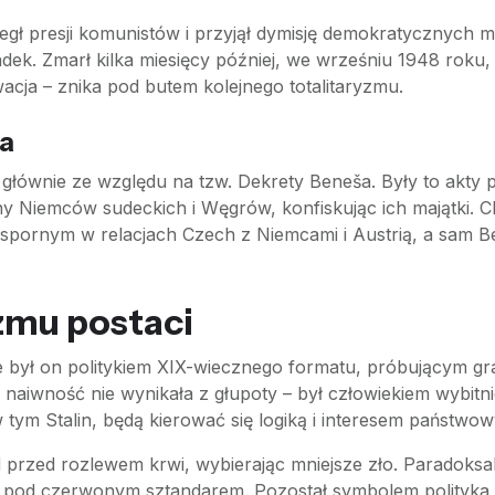
gł presji komunistów i przyjął dymisję demokratycznych m
upadek. Zmarł kilka miesięcy później, we wrześniu 1948 roku
acja – znika pod butem kolejnego totalitaryzmu.
ša
 głównie ze względu na tzw. Dekrety Beneša. Były to akt
ny Niemców sudeckich i Węgrów, konfiskując ich majątki. C
 spornym w relacjach Czech z Niemcami i Austrią, a sam Be
zmu postaci
 był on politykiem XIX-wiecznego formatu, próbującym gr
 naiwność nie wynikała z głupoty – był człowiekiem wybit
w tym Stalin, będą kierować się logiką i interesem państw
rzed rozlewem krwi, wybierając mniejsze zło. Paradoksal
 pod czerwonym sztandarem. Pozostał symbolem polityka, kt