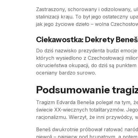
Zastraszony, schorowany i odizolowany, ule
stalinizacji kraju. To był jego ostateczny 
jak jego życiowe dzieło – wolna Czechosłow
Ciekawostka: Dekrety Bene
Do dziś nazwisko prezydenta budzi emocje
których wysiedlono z Czechosłowacji milio
okrucieństwa okupacji, do dziś są punktem
oceniany bardzo surowo.
Podsumowanie tragi
Tragizm Edvarda Beneša polegał na tym, że
świecie XX-wiecznych totalitaryzmów. Jego
racjonalizmu. Wierzył, że inni przywódcy, 
Beneš dwukrotnie próbował ratować naród p
niewoli – najpierw pod brunatnym, a potem