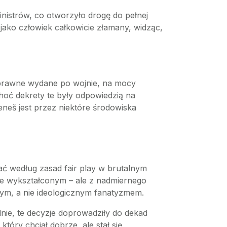
inistrów, co otworzyło drogę do pełnej
, jako człowiek całkowicie złamany, widząc,
y prawne wydane po wojnie, na mocy
hoć dekrety te były odpowiedzią na
neš jest przez niektóre środowiska
ać według zasad fair play w brutalnym
nie wykształconym – ale z nadmiernego
owym, a nie ideologicznym fanatyzmem.
nie, te decyzje doprowadziły do dekad
óry chciał dobrze, ale stał się