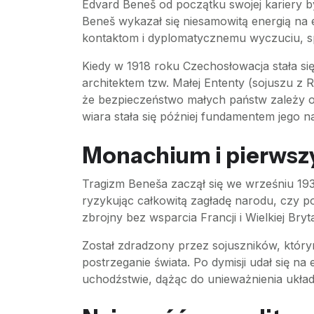
Edvard Beneš od początku swojej kariery 
Beneš wykazał się niesamowitą energią na 
kontaktom i dyplomatycznemu wyczuciu, spr
Kiedy w 1918 roku Czechosłowacja stała się 
architektem tzw. Małej Ententy (sojuszu z
że bezpieczeństwo małych państw zależy o
wiara stała się później fundamentem jego naj
Monachium i pierwsz
Tragizm Beneša zaczął się we wrześniu 19
ryzykując całkowitą zagładę narodu, czy p
zbrojny bez wsparcia Francji i Wielkiej Bry
Został zdradzony przez sojuszników, którym
postrzeganie świata. Po dymisji udał się na
uchodźstwie, dążąc do unieważnienia układ