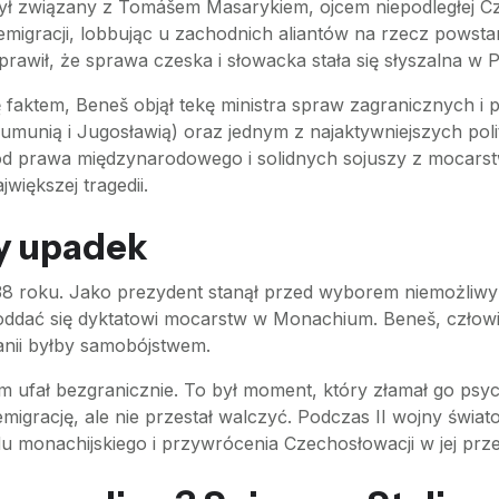
był związany z Tomášem Masarykiem, ojcem niepodległej Cz
emigracji, lobbując u zachodnich aliantów na rzecz powst
awił, że sprawa czeska i słowacka stała się słyszalna w P
faktem, Beneš objął tekę ministra spraw zagranicznych i pi
 Rumunią i Jugosławią) oraz jednym z najaktywniejszych po
d prawa międzynarodowego i solidnych sojuszy z mocarst
większej tragedii.
y upadek
38 roku. Jako prezydent stanął przed wyborem niemożliwy
oddać się dyktatowi mocarstw w Monachium. Beneš, człowie
tanii byłby samobójstwem.
 ufał bezgranicznie. To był moment, który złamał go psych
 emigrację, ale nie przestał walczyć. Podczas II wojny świ
u monachijskiego i przywrócenia Czechosłowacji w jej pr