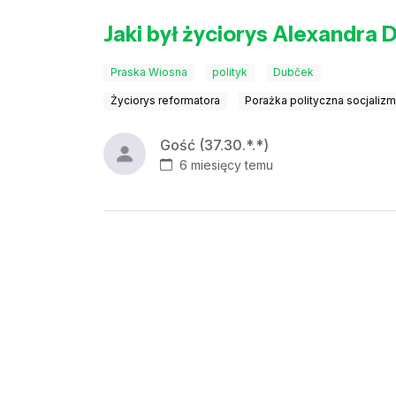
Jaki był życiorys Alexandra 
Praska Wiosna
polityk
Dubček
Życiorys reformatora
Porażka polityczna socjaliz
Gość (37.30.*.*)
6 miesięcy temu