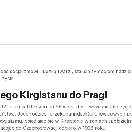
ać socjalizmowi „ludzką twarz”, stał się symbolem nadziei i
 życie.
iego Kirgistanu do Pragi
 1921 roku w Uhrovcu na Słowacji. Jego wczesne lata życia
stwa. Jego rodzice, przekonani idealiści o lewicowych po
ocjalizmu, osiedlając się w Kirgistanie w ramach spółdziel
racając do Czechosłowacji dopiero w 1938 roku.