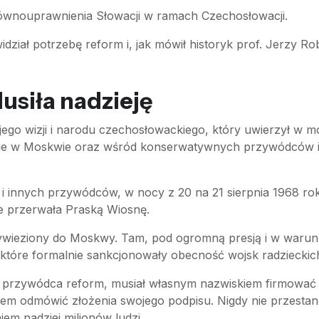
wnouprawnienia Słowacji w ramach Czechosłowacji.
dział potrzebę reform i, jak mówił historyk prof. Jerzy R
dusiła nadzieję
go wizji i narodu czechosłowackiego, który uwierzył w m
nie w Moskwie oraz wśród konserwatywnych przywódców i
i innych przywódców, w nocy z 20 na 21 sierpnia 1968 rok
ie przerwała Praską Wiosnę.
ywieziony do Moskwy. Tam, pod ogromną presją i w warun
które formalnie sankcjonowały obecność wojsk radzieckich
 przywódca reform, musiał własnym nazwiskiem firmować ic
ienem odmówić złożenia swojego podpisu. Nigdy nie przestan
iem nadziei milionów ludzi.