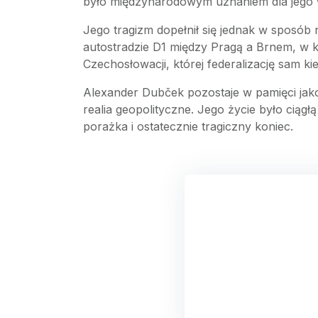
było międzynarodowym uznaniem dla jego w
Jego tragizm dopełnił się jednak w sposó
autostradzie D1 między Pragą a Brnem, w k
Czechosłowacji, której federalizację sam ki
Alexander Dubček pozostaje w pamięci jako
realia geopolityczne. Jego życie było ciąg
porażka i ostatecznie tragiczny koniec.