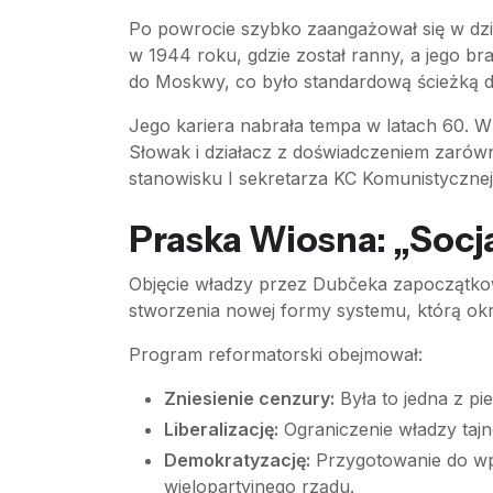
Po powrocie szybko zaangażował się w dzi
w 1944 roku, gdzie został ranny, a jego bra
do Moskwy, co było standardową ścieżką 
Jego kariera nabrała tempa w latach 60. W 
Słowak i działacz z doświadczeniem zarówno
stanowisku I sekretarza KC Komunistyczne
Praska Wiosna: „Socja
Objęcie władzy przez Dubčeka zapoczątko
stworzenia nowej formy systemu, którą okre
Program reformatorski obejmował:
Zniesienie cenzury:
Była to jedna z p
Liberalizację:
Ograniczenie władzy tajne
Demokratyzację:
Przygotowanie do wp
wielopartyjnego rządu.