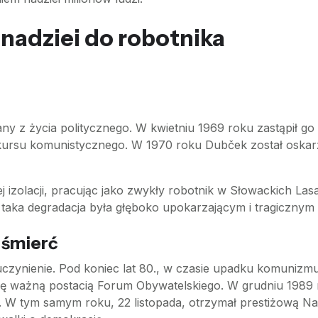
nadziei do robotnika
ny z życia politycznego. W kwietniu 1969 roku zastąpił go
o kursu komunistycznego. W 1970 roku Dubček został oskar
nej izolacji, pracując jako zwykły robotnik w Słowackich La
 taka degradacja była głęboko upokarzającym i tragicznym
 śmierć
zynienie. Pod koniec lat 80., w czasie upadku komunizmu
ł się ważną postacią Forum Obywatelskiego. W grudniu 198
 W tym samym roku, 22 listopada, otrzymał prestiżową N