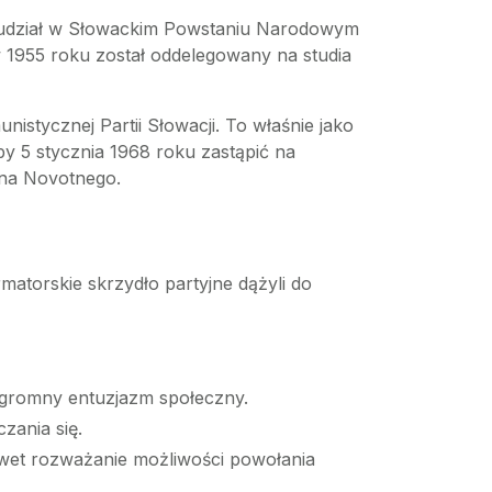
ł udział w Słowackim Powstaniu Narodowym
 w 1955 roku został oddelegowany na studia
istycznej Partii Słowacji. To właśnie jako
by 5 stycznia 1968 roku zastąpić na
ína Novotnego.
rmatorskie skrzydło partyjne dążyli do
 ogromny entuzjazm społeczny.
zania się.
wet rozważanie możliwości powołania