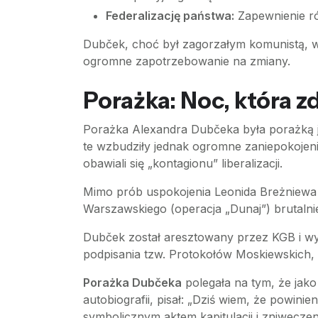
Federalizację państwa:
Zapewnienie ró
Dubček, choć był zagorzałym komunistą, wi
ogromne zapotrzebowanie na zmiany.
Porażka: Noc, która z
Porażka Alexandra Dubčeka była porażką je
te wzbudziły jednak ogromne zaniepokoje
obawiali się „kontagionu” liberalizacji.
Mimo prób uspokojenia Leonida Breżniewa 
Warszawskiego (operacja „Dunaj”) brutaln
Dubček został aresztowany przez KGB i w
podpisania tzw. Protokołów Moskiewskich, 
Porażka Dubčeka
polegała na tym, że jako
autobiografii, pisał: „Dziś wiem, że powin
symbolicznym aktem kapitulacji i zniweczen