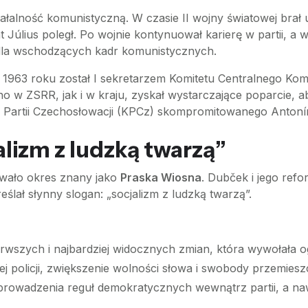
ałalność komunistyczną. W czasie II wojny światowej bra
t Július poległ. Po wojnie kontynuował karierę w partii, a
dla wschodzących kadr komunistycznych.
1963 roku został I sekretarzem Komitetu Centralnego Komun
 w ZSRR, jak i w kraju, zyskał wystarczające poparcie, a
j Partii Czechosłowacji (KPCz) skompromitowanego Anton
lizm z ludzką twarzą”
wało okres znany jako
Praska Wiosna
. Dubček i jego refo
ślał słynny slogan: „socjalizm z ludzką twarzą”.
ierwszych i najbardziej widocznych zmian, która wywołała
j policji, zwiększenie wolności słowa i swobody przemieszc
rowadzenia reguł demokratycznych wewnątrz partii, a na