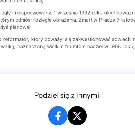
alki o demokrację.
b nagły i niespodziewany. 1 września 1992 roku uległ p
tórym odniósł rozległe obrażenia. Zmarł w Pradze 7 listo
edyś planował.
 reformator, który odważył się zakwestionować sowiecki 
łą walką, naznaczoną wielkim triumfem nadziei w 1968 roku,
Podziel się z innymi: