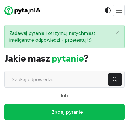
Zadawaj pytania i otrzymuj natychmiast
inteligentne odpowiedzi - przetestuj! :)
Jakie masz
pytanie
?
lub
Zadaj pytanie