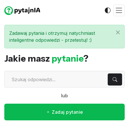
Zadawaj pytania i otrzymuj natychmiast
inteligentne odpowiedzi - przetestuj! :)
Jakie masz
pytanie
?
lub
Zadaj pytanie