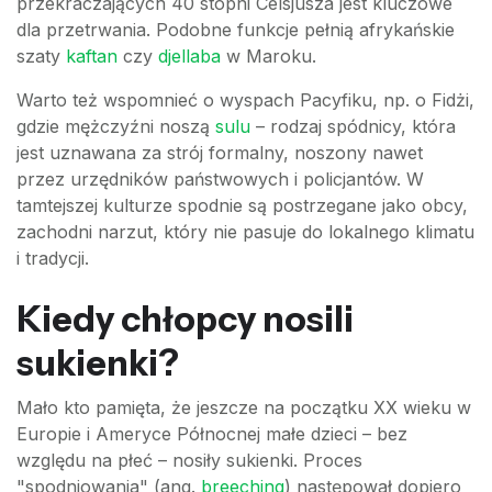
przekraczających 40 stopni Celsjusza jest kluczowe
dla przetrwania. Podobne funkcje pełnią afrykańskie
szaty
kaftan
czy
djellaba
w Maroku.
Warto też wspomnieć o wyspach Pacyfiku, np. o Fidżi,
gdzie mężczyźni noszą
sulu
– rodzaj spódnicy, która
jest uznawana za strój formalny, noszony nawet
przez urzędników państwowych i policjantów. W
tamtejszej kulturze spodnie są postrzegane jako obcy,
zachodni narzut, który nie pasuje do lokalnego klimatu
i tradycji.
Kiedy chłopcy nosili
sukienki?
Mało kto pamięta, że jeszcze na początku XX wieku w
Europie i Ameryce Północnej małe dzieci – bez
względu na płeć – nosiły sukienki. Proces
"spodniowania" (ang.
breeching
) następował dopiero