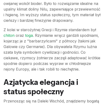
owijanej wokół bioder. Było to rozwiązanie idealne na
upalny klimat doliny Nilu, zapewniające przewiewność
i higienę. Im wyższy status społeczny, tym materiał był
cieńszy i bardziej finezyjnie drapowany.
Z kolei w starożytnej Grecji i Rzymie standardem był
chiton
oraz
toga
. Rzymianie wręcz gardzili spodniami,
kojarząc je z "barbarzyńcami" z północy (takimi jak
Galowie czy Germanie). Dla obywatela Rzymu luźna
szata była symbolem cywilizacji i godności. Co
ciekawe, rzymscy żołnierze zaczęli adaptować krótkie
spodnie dopiero podczas wypraw w chłodniejsze
rejony Europy, ale i tak robili to niechętnie.
Azjatycka elegancja i
status społeczny
Przenosząc się na Daleki Wschód, znajdziemy bogatą