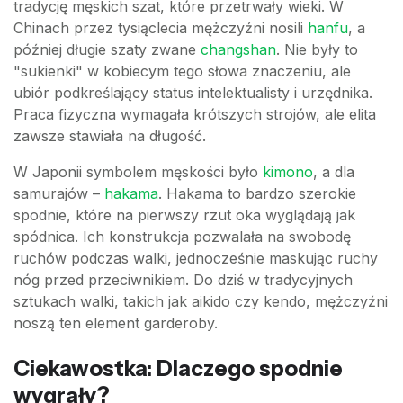
tradycję męskich szat, które przetrwały wieki. W
Chinach przez tysiąclecia mężczyźni nosili
hanfu
, a
później długie szaty zwane
changshan
. Nie były to
"sukienki" w kobiecym tego słowa znaczeniu, ale
ubiór podkreślający status intelektualisty i urzędnika.
Praca fizyczna wymagała krótszych strojów, ale elita
zawsze stawiała na długość.
W Japonii symbolem męskości było
kimono
, a dla
samurajów –
hakama
. Hakama to bardzo szerokie
spodnie, które na pierwszy rzut oka wyglądają jak
spódnica. Ich konstrukcja pozwalała na swobodę
ruchów podczas walki, jednocześnie maskując ruchy
nóg przed przeciwnikiem. Do dziś w tradycyjnych
sztukach walki, takich jak aikido czy kendo, mężczyźni
noszą ten element garderoby.
Ciekawostka: Dlaczego spodnie
wygrały?