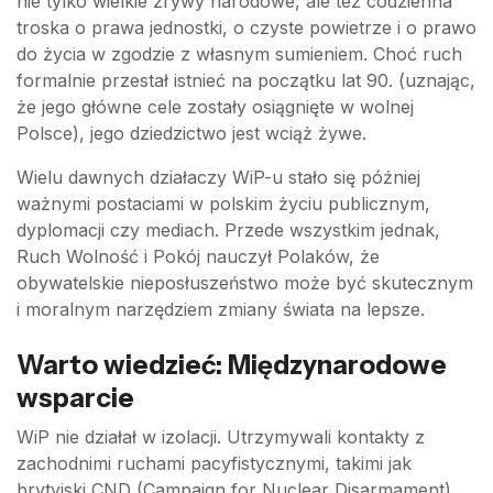
nie tylko wielkie zrywy narodowe, ale też codzienna
troska o prawa jednostki, o czyste powietrze i o prawo
do życia w zgodzie z własnym sumieniem. Choć ruch
formalnie przestał istnieć na początku lat 90. (uznając,
że jego główne cele zostały osiągnięte w wolnej
Polsce), jego dziedzictwo jest wciąż żywe.
Wielu dawnych działaczy WiP-u stało się później
ważnymi postaciami w polskim życiu publicznym,
dyplomacji czy mediach. Przede wszystkim jednak,
Ruch Wolność i Pokój nauczył Polaków, że
obywatelskie nieposłuszeństwo może być skutecznym
i moralnym narzędziem zmiany świata na lepsze.
Warto wiedzieć: Międzynarodowe
wsparcie
WiP nie działał w izolacji. Utrzymywali kontakty z
zachodnimi ruchami pacyfistycznymi, takimi jak
brytyjski CND (Campaign for Nuclear Disarmament)