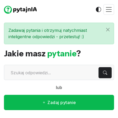
Zadawaj pytania i otrzymuj natychmiast
inteligentne odpowiedzi - przetestuj! :)
Jakie masz
pytanie
?
lub
Zadaj pytanie