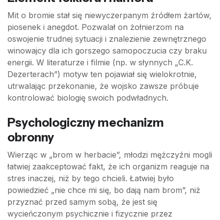
Mit o bromie stał się niewyczerpanym źródłem żartów,
piosenek i anegdot. Pozwalał on żołnierzom na
oswojenie trudnej sytuacji i znalezienie zewnętrznego
winowajcy dla ich gorszego samopoczucia czy braku
energii. W literaturze i filmie (np. w słynnych „C.K.
Dezerterach”) motyw ten pojawiał się wielokrotnie,
utrwalając przekonanie, że wojsko zawsze próbuje
kontrolować biologię swoich podwładnych.
Psychologiczny mechanizm
obronny
Wierząc w „brom w herbacie”, młodzi mężczyźni mogli
łatwiej zaakceptować fakt, że ich organizm reaguje na
stres inaczej, niż by tego chcieli. Łatwiej było
powiedzieć „nie chce mi się, bo dają nam brom”, niż
przyznać przed samym sobą, że jest się
wycieńczonym psychicznie i fizycznie przez