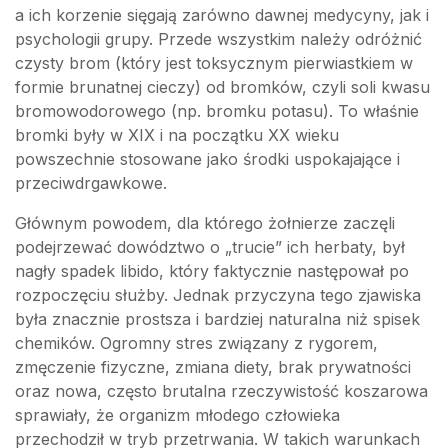
a ich korzenie sięgają zarówno dawnej medycyny, jak i
psychologii grupy. Przede wszystkim należy odróżnić
czysty brom (który jest toksycznym pierwiastkiem w
formie brunatnej cieczy) od bromków, czyli soli kwasu
bromowodorowego (np. bromku potasu). To właśnie
bromki były w XIX i na początku XX wieku
powszechnie stosowane jako środki uspokajające i
przeciwdrgawkowe.
Głównym powodem, dla którego żołnierze zaczęli
podejrzewać dowództwo o „trucie” ich herbaty, był
nagły spadek libido, który faktycznie następował po
rozpoczęciu służby. Jednak przyczyna tego zjawiska
była znacznie prostsza i bardziej naturalna niż spisek
chemików. Ogromny stres związany z rygorem,
zmęczenie fizyczne, zmiana diety, brak prywatności
oraz nowa, często brutalna rzeczywistość koszarowa
sprawiały, że organizm młodego człowieka
przechodził w tryb przetrwania. W takich warunkach