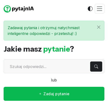
Zadawaj pytania i otrzymuj natychmiast
inteligentne odpowiedzi - przetestuj! :)
Jakie masz
pytanie
?
lub
Zadaj pytanie