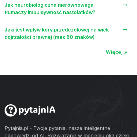
Jak neurobiologiczna nierównowaga
tłumaczy impulsywność nastolatków?
Jaki jest wpływ kory przedczołowej na wiek
dojrzałości prawnej (max 80 znaków)
Więcej »
Pytajnia.pl - Twoje pytania, nasze inteligentne
odpowiedzi od AI. Rozwiązania w mgnieniu oka dzięki