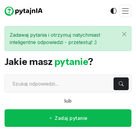
Zadawaj pytania i otrzymuj natychmiast
inteligentne odpowiedzi - przetestuj! :)
Jakie masz
pytanie
?
lub
Zadaj pytanie