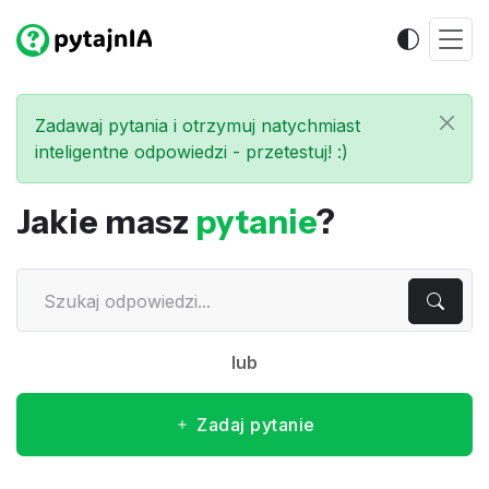
Zadawaj pytania i otrzymuj natychmiast
inteligentne odpowiedzi - przetestuj! :)
Jakie masz
pytanie
?
lub
Zadaj pytanie