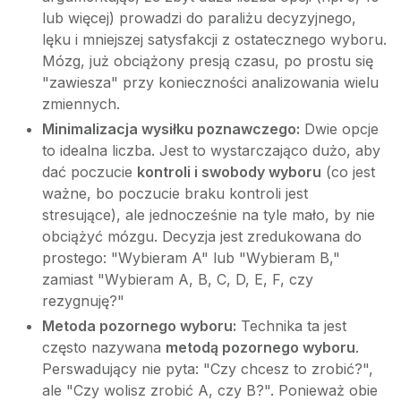
lub więcej) prowadzi do paraliżu decyzyjnego,
lęku i mniejszej satysfakcji z ostatecznego wyboru.
Mózg, już obciążony presją czasu, po prostu się
"zawiesza" przy konieczności analizowania wielu
zmiennych.
Minimalizacja wysiłku poznawczego:
Dwie opcje
to idealna liczba. Jest to wystarczająco dużo, aby
dać poczucie
kontroli i swobody wyboru
(co jest
ważne, bo poczucie braku kontroli jest
stresujące), ale jednocześnie na tyle mało, by nie
obciążyć mózgu. Decyzja jest zredukowana do
prostego: "Wybieram A" lub "Wybieram B,"
zamiast "Wybieram A, B, C, D, E, F, czy
rezygnuję?"
Metoda pozornego wyboru:
Technika ta jest
często nazywana
metodą pozornego wyboru
.
Perswadujący nie pyta: "Czy chcesz to zrobić?",
ale "Czy wolisz zrobić A, czy B?". Ponieważ obie