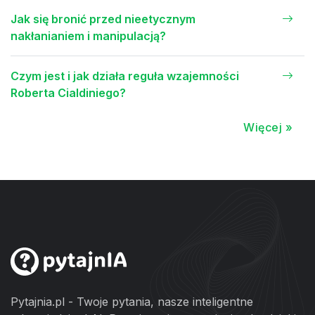
Jak się bronić przed nieetycznym
nakłanianiem i manipulacją?
Czym jest i jak działa reguła wzajemności
Roberta Cialdiniego?
Więcej »
Pytajnia.pl - Twoje pytania, nasze inteligentne