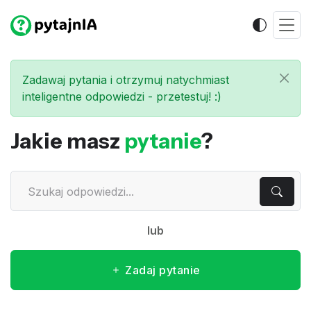
Zadawaj pytania i otrzymuj natychmiast
inteligentne odpowiedzi - przetestuj! :)
Jakie masz
pytanie
?
lub
Zadaj pytanie