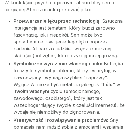
W kontekście psychologicznym, absurdalny sen o
cierpiącej AI można interpretować jako:
Przetwarzanie lęku przed technologią:
Sztuczna
inteligencja jest tematem, który budzi zarówno
fascynację, jak i niepokój. Sen może być
sposobem na oswojenie tego lęku poprzez
nadanie AI bardzo ludzkiej, wręcz komicznej
słabości (ból zęba), która czyni ją mniej groźną.
Symboliczne wyrażenie własnego bólu:
Ból zęba
to często symbol problemu, który jest irytujący,
nawracający i wymaga szybkiej "naprawy".
Wyjąca AI może być metaforą jakiegoś
"bólu" w
Twoim własnym życiu
(emocjonalnego,
zawodowego, osobistego), który jest tak
wszechogarniający (wycie z czeluści internetu), że
wydaje się niemożliwy do zignorowania.
Kreatywność i rozwiązywanie problemów:
Sny
pomagają nam radzić sobie z emocjami i wspierają