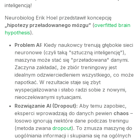
inteligencją!
Neurobiolog Erik Hoel przedstawił koncepcję
„hipotezy przeładowanego mózgu”
(
overfitted brain
hypothesis
).
Problem AI:
Kiedy naukowcy trenują głębokie sieci
neuronowe (czyli taką "sztuczną inteligencję"),
maszyna może stać się "przeładowana" danymi.
Zaczyna zakładać, że zbiór treningowy jest
idealnym odzwierciedleniem wszystkiego, co może
napotkać. W rezultacie staje się zbyt
wyspecjalizowana i słabo radzi sobie z nowymi,
nieoczekiwanymi sytuacjami.
Rozwiązanie AI (Dropout):
Aby temu zapobiec,
eksperci wprowadzają do danych pewien
chaos
–
losowo ignorują niektóre dane podczas treningu
(metoda zwana
dropout
). To zmusza maszynę do
uogólniania informacji i skupiania się na ogólnych