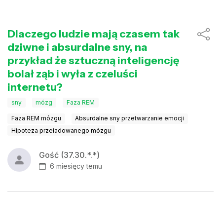
Dlaczego ludzie mają czasem tak
dziwne i absurdalne sny, na
przykład że sztuczną inteligencję
bolał ząb i wyła z czeluści
internetu?
sny
mózg
Faza REM
Faza REM mózgu
Absurdalne sny przetwarzanie emocji
Hipoteza przeładowanego mózgu
Gość (37.30.*.*)
6 miesięcy temu