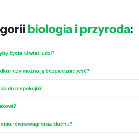
gorii
biologia i przyroda
:
by życie i świat ludzi?
ku i czy można ją bezpiecznie jeść?
wód do niepokoju?
ekowi?
zymaniu równowagi oraz słuchu?