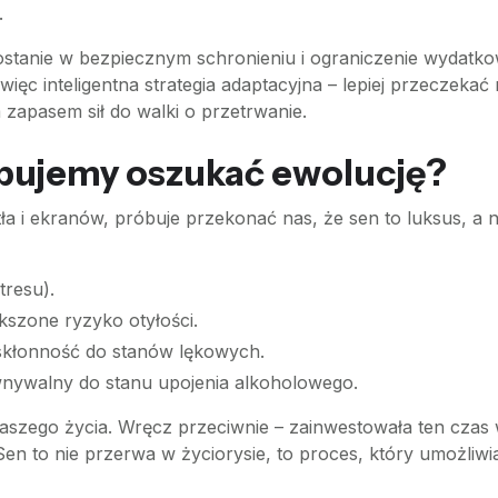
.
anie w bezpiecznym schronieniu i ograniczenie wydatkowa
więc inteligentna strategia adaptacyjna – lepiej przeczeka
 zapasem sił do walki o przetrwanie.
róbujemy oszukać ewolucję?
a i ekranów, próbuje przekonać nas, że sen to luksus, a n
resu).
kszone ryzyko otyłości.
 skłonność do stanów lękowych.
ywalny do stanu upojenia alkoholowego.
 naszego życia. Wręcz przeciwnie – zainwestowała ten czas
 Sen to nie przerwa w życiorysie, to proces, który umożli