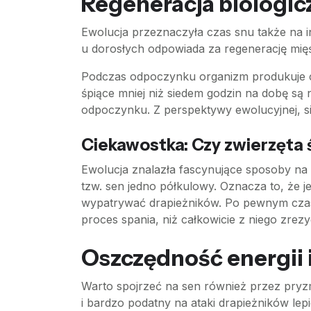
Regeneracja biologic
Ewolucja przeznaczyła czas snu także na i
u dorosłych odpowiada za regenerację mięśn
Podczas odpoczynku organizm produkuje cyt
śpiące mniej niż siedem godzin na dobę są 
odpoczynku. Z perspektywy ewolucyjnej, s
Ciekawostka: Czy zwierzęta 
Ewolucja znalazła fascynujące sposoby na 
tzw. sen jedno półkulowy. Oznacza to, że 
wypatrywać drapieżników. Po pewnym czasie
proces spania, niż całkowicie z niego zrez
Oszczędność energii i
Warto spojrzeć na sen również przez pryzm
i bardzo podatny na ataki drapieżników lep