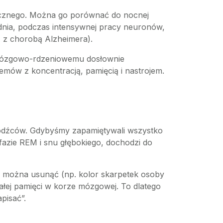
atycznego. Można go porównać do nocnej
 dnia, podczas intensywnej pracy neuronów,
. z chorobą Alzheimera).
 mózgowo-rdzeniowemu dosłownie
emów z koncentracją, pamięcią i nastrojem.
bodźców. Gdybyśmy zapamiętywali wszystko
fazie REM i snu głębokiego, dochodzi do
re można usunąć (np. kolor skarpetek osoby
łej pamięci w korze mózgowej. To dlatego
pisać”.