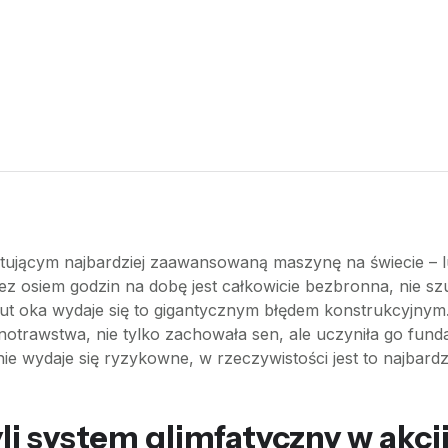
ktującym najbardziej zaawansowaną maszynę na świecie – l
z osiem godzin na dobę jest całkowicie bezbronna, nie szu
zut oka wydaje się to gigantycznym błędem konstrukcyjnym
arnotrawstwa, nie tylko zachowała sen, ale uczyniła go fu
e wydaje się ryzykowne, w rzeczywistości jest to najbard
li system glimfatyczny w akcj