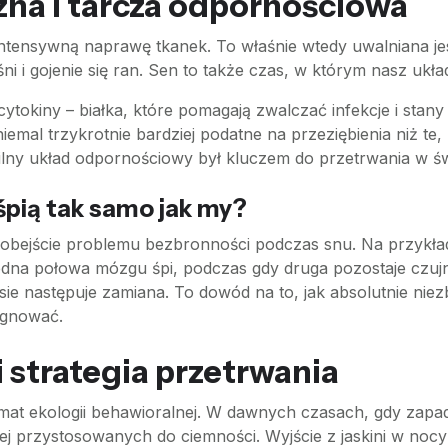
zna i tarcza odpornościowa
ntensywną naprawę tkanek. To właśnie wtedy uwalniana je
i i gojenie się ran. Sen to także czas, w którym nasz ukł
okiny – białka, które pomagają zwalczać infekcje i stany
niemal trzykrotnie bardziej podatne na przeziębienia niż te
ilny układ odpornościowy był kluczem do przetrwania w ś
śpią tak samo jak my?
obejście problemu bezbronności podczas snu. Na przykład 
jedna połowa mózgu śpi, podczas gdy druga pozostaje czuj
 następuje zamiana. To dowód na to, jak absolutnie niezb
ygnować.
 strategia przetrwania
at ekologii behawioralnej. W dawnych czasach, gdy zapada
iej przystosowanych do ciemności. Wyjście z jaskini w nocy