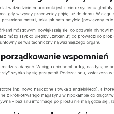
 lat w dziedzinie neuronauki jest istnienie systemu glimf
owca, gdy wszyscy pracownicy pójdą już do domu. W ciągu
rzemiany materii, takie jak beta-amyloid (powiązany m.in
mórkami mózgowymi powiększają się, co pozwala płynowi
asz mózg szybko uległby „zatkaniu”, co prowadzi do probl
gruntowny serwis techniczny najważniejszego organu.
 i porządkowanie wspomnień
enedżera danych. W ciągu dnia bombardują nas tysiące 
ardy” szybko by się przepełnił. Podczas snu, zwłaszcza w 
istotne (np. nowo nauczone słówka z angielskiego), a któ
zone z krótkotrwałego magazynu w hipokampie do długotrwa
ywna – bez snu informacje po prostu nie mają gdzie się „za