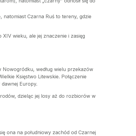
tarom), natomiast „czarny” odnosił się do
e, natomiast Czarna Ruś to tereny, gdzie
IV wieku, ale jej znaczenie i zasięg
aj, w Nowogródku, według wielu przekazów
ielkie Księstwo Litewskie. Połączenie
tw dawnej Europy.
rodów, dzieląc jej losy aż do rozbiorów w
a się ona na południowy zachód od Czarnej