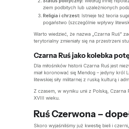
Status polityczny:
Według innej hipotez
ziem podbitych lub uzależnionych pod
Religia i chrzest:
Istnieje też teoria su
pogaństwo (szczególnie wpływy litewski
Warto wiedzieć, że nazwa „Czarna Ruś” zacz
terytorialny zmieniały się na przestrzeni s
Czarna Ruś jako kolebka pot
Dla miłośników historii Czarna Ruś jest ni
miał koronować się Mendog – jedyny król Li
litewskiej siły militarnej z ruską kulturą 
Z czasem, w wyniku unii z Polską, Czarna R
XVIII wieku.
Ruś Czerwona – dopeł
Skoro wyjaśniliśmy już kwestię bieli i cze