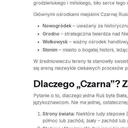
grodzieńskiego i mińskiego, biło serce tego 
Głównymi ośrodkami miejskimi Czarnej Rusi
Nowogródek
– uważany za historyczną 
Grodno
– strategiczna twierdza nad N
Wołkowysk
– ważny ośrodek handlowy
Słonim
– miasto o bogatej historii, leżą
W średniowieczu tereny te stanowiły swoist
się areną niezwykle ciekawych procesów po
Dlaczego „Czarna”? 
Pytanie o to, dlaczego jedna Ruś była Biał
językoznawcom. Nie ma jednej, ostatecznej od
Strony świata:
Niektóre ludy stepowe (
północ lub zachód, biały – zachód lub 