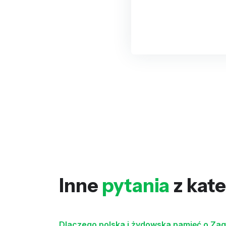
Inne
pytania
z kate
Dlaczego polska i żydowska pamięć o Zagł