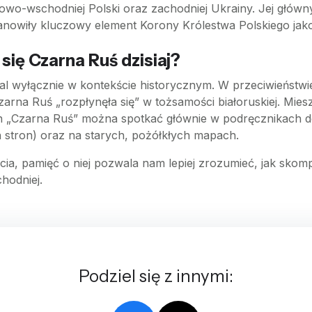
niowo-wschodniej Polski oraz zachodniej Ukrainy. Jej głów
 stanowiły kluczowy element Korony Królestwa Polskiego ja
się Czarna Ruś dzisiaj?
 wyłącznie w kontekście historycznym. W przeciwieństwie d
arna Ruś „rozpłynęła się” w tożsamości białoruskiej. M
ermin „Czarna Ruś” można spotkać głównie w podręcznikach do 
h stron) oraz na starych, pożółkłych mapach.
ia, pamięć o niej pozwala nam lepiej zrozumieć, jak skom
hodniej.
Podziel się z innymi: