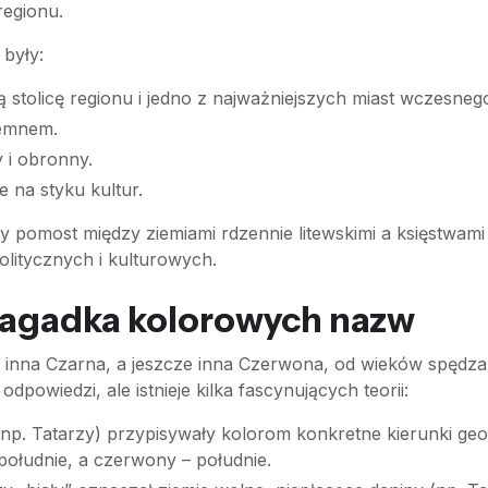
regionu.
 były:
stolicę regionu i jedno z najważniejszych miast wczesnego
iemnem.
 i obronny.
ce na styku kultur.
y pomost między ziemiami rdzennie litewskimi a księstwami 
litycznych i kulturowych.
Zagadka kolorowych nazw
a, inna Czarna, a jeszcze inna Czerwona, od wieków spędza
powiedzi, ale istnieje kilka fascynujących teorii:
np. Tatarzy) przypisywały kolorom konkretne kierunki ge
południe, a czerwony – południe.