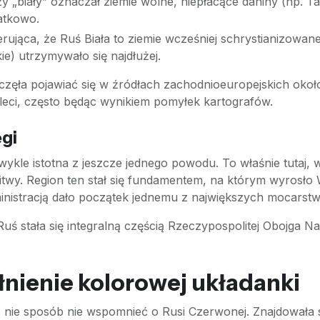
y „biały” oznaczał ziemie wolne, niepłacące daniny (np. Ta
atkowo.
gerująca, że Ruś Biała to ziemie wcześniej schrystianizowan
e) utrzymywało się najdłużej.
ęła pojawiać się w źródłach zachodnioeuropejskich około X
tuleci, często będąc wynikiem pomyłek kartografów.
ęgi
ezwykle istotna z jeszcze jednego powodu. To właśnie tut
twy. Region ten stał się fundamentem, na którym wyrosło W
i administracją dało początek jednemu z największych mocars
uś stała się integralną częścią Rzeczypospolitej Obojga Na
nienie kolorowej układanki
rni, nie sposób nie wspomnieć o Rusi Czerwonej. Znajdował