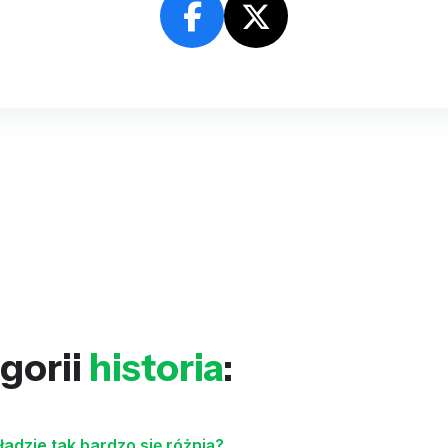
gorii
historia
:
adzie tak bardzo się różnią?