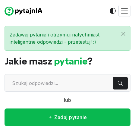
Zadawaj pytania i otrzymuj natychmiast
inteligentne odpowiedzi - przetestuj! :)
Jakie masz
pytanie
?
lub
Zadaj pytanie