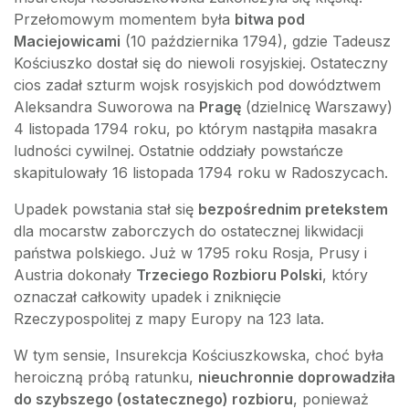
Przełomowym momentem była
bitwa pod
Maciejowicami
(10 października 1794), gdzie Tadeusz
Kościuszko dostał się do niewoli rosyjskiej. Ostateczny
cios zadał szturm wojsk rosyjskich pod dowództwem
Aleksandra Suworowa na
Pragę
(dzielnicę Warszawy)
4 listopada 1794 roku, po którym nastąpiła masakra
ludności cywilnej. Ostatnie oddziały powstańcze
skapitulowały 16 listopada 1794 roku w Radoszycach.
Upadek powstania stał się
bezpośrednim pretekstem
dla mocarstw zaborczych do ostatecznej likwidacji
państwa polskiego. Już w 1795 roku Rosja, Prusy i
Austria dokonały
Trzeciego Rozbioru Polski
, który
oznaczał całkowity upadek i zniknięcie
Rzeczypospolitej z mapy Europy na 123 lata.
W tym sensie, Insurekcja Kościuszkowska, choć była
heroiczną próbą ratunku,
nieuchronnie doprowadziła
do szybszego (ostatecznego) rozbioru
, ponieważ