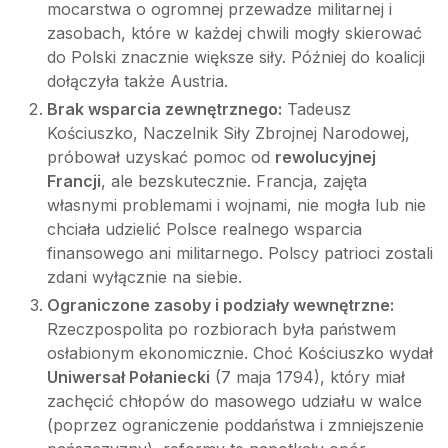
mocarstwa o ogromnej przewadze militarnej i
zasobach, które w każdej chwili mogły skierować
do Polski znacznie większe siły. Później do koalicji
dołączyła także Austria.
Brak wsparcia zewnętrznego:
Tadeusz
Kościuszko, Naczelnik Siły Zbrojnej Narodowej,
próbował uzyskać pomoc od
rewolucyjnej
Francji
, ale bezskutecznie. Francja, zajęta
własnymi problemami i wojnami, nie mogła lub nie
chciała udzielić Polsce realnego wsparcia
finansowego ani militarnego. Polscy patrioci zostali
zdani wyłącznie na siebie.
Ograniczone zasoby i podziały wewnętrzne:
Rzeczpospolita po rozbiorach była państwem
osłabionym ekonomicznie. Choć Kościuszko wydał
Uniwersał Połaniecki
(7 maja 1794), który miał
zachęcić chłopów do masowego udziału w walce
(poprzez ograniczenie poddaństwa i zmniejszenie