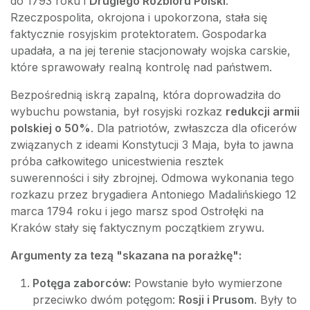
do 1793 roku i
Drugiego Rozbioru Polski
.
Rzeczpospolita, okrojona i upokorzona, stała się
faktycznie rosyjskim protektoratem. Gospodarka
upadała, a na jej terenie stacjonowały wojska carskie,
które sprawowały realną kontrolę nad państwem.
Bezpośrednią iskrą zapalną, która doprowadziła do
wybuchu powstania, był rosyjski rozkaz
redukcji armii
polskiej o 50%
. Dla patriotów, zwłaszcza dla oficerów
związanych z ideami Konstytucji 3 Maja, była to jawna
próba całkowitego unicestwienia resztek
suwerenności i siły zbrojnej. Odmowa wykonania tego
rozkazu przez brygadiera Antoniego Madalińskiego 12
marca 1794 roku i jego marsz spod Ostrołęki na
Kraków stały się faktycznym początkiem zrywu.
Argumenty za tezą "skazana na porażkę":
Potęga zaborców:
Powstanie było wymierzone
przeciwko dwóm potęgom:
Rosji i Prusom
. Były to