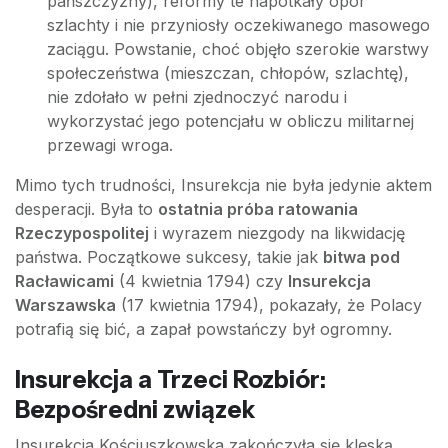
pańszczyzny), reformy te napotkały opór
szlachty i nie przyniosły oczekiwanego masowego
zaciągu. Powstanie, choć objęło szerokie warstwy
społeczeństwa (mieszczan, chłopów, szlachtę),
nie zdołało w pełni zjednoczyć narodu i
wykorzystać jego potencjału w obliczu militarnej
przewagi wroga.
Mimo tych trudności, Insurekcja nie była jedynie aktem
desperacji. Była to
ostatnia próba ratowania
Rzeczypospolitej
i wyrazem niezgody na likwidację
państwa. Początkowe sukcesy, takie jak
bitwa pod
Racławicami
(4 kwietnia 1794) czy
Insurekcja
Warszawska
(17 kwietnia 1794), pokazały, że Polacy
potrafią się bić, a zapał powstańczy był ogromny.
Insurekcja a Trzeci Rozbiór:
Bezpośredni związek
Insurekcja Kościuszkowska zakończyła się klęską.