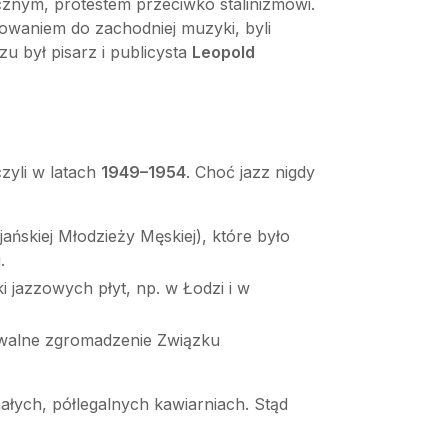
ycznym, protestem przeciwko stalinizmowi.
łowaniem do zachodniej muzyki, byli
u był pisarz i publicysta
Leopold
czyli w latach
1949–1954
. Choć jazz nigdy
skiej Młodzieży Męskiej), które było
.
ki jazzowych płyt, np. w Łodzi i w
 walne zgromadzenie Związku
ałych, półlegalnych kawiarniach. Stąd