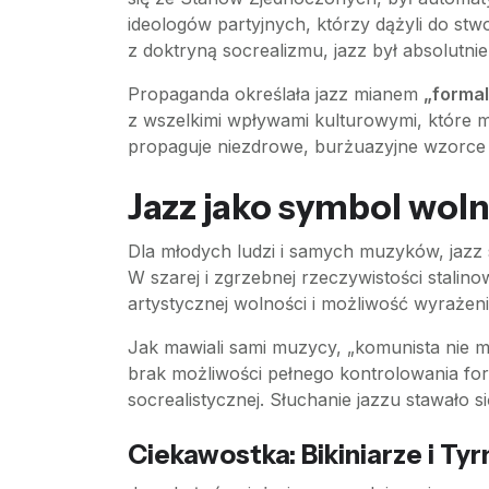
ideologów partyjnych, którzy dążyli do stw
z doktryną socrealizmu, jazz był absolutnie 
Propaganda określała jazz mianem
„formal
z wszelkimi wpływami kulturowymi, które m
propaguje niezdrowe, burżuazyjne wzorce za
Jazz jako symbol woln
Dla młodych ludzi i samych muzyków, jazz s
W szarej i zgrzebnej rzeczywistości stalin
artystycznej wolności i możliwość wyrażen
Jak mawiali sami muzycy, „komunista nie 
brak możliwości pełnego kontrolowania form
socrealistycznej. Słuchanie jazzu stawało s
Ciekawostka: Bikiniarze i Ty