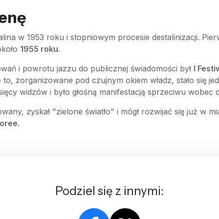
cenę
alina w 1953 roku i stopniowym procesie destalinizacji. Pie
 około
1955 roku
.
ń i powrotu jazzu do publicznej świadomości był
I Fest
 to, zorganizowane pod czujnym okiem władz, stało się je
tysięcy widzów i było głośną manifestacją sprzeciwu wobec d
any, zyskał "zielone światło" i mógł rozwijać się już w mi
oree
.
Podziel się z innymi: