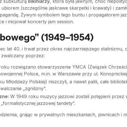
 z subkulturą
bikiniarzy
, która była jawnym, choć niepolit
 ubiorem (szczególnie jaskrawe skarpetki i krawaty) i zami
propagandę. Żywym symbolem tego buntu i propagatorem jazz
 i inicjował koncerty jam session.
mbowego" (1949–1954)
ec lat 40. i trwał przez okres najczarniejszego stalinizmu, 
ył zwalczany poprzez:
oku rozwiązano stowarzyszenie YMCA (Związek Chrześcijań
wojennej Polsce, m.in. w Warszawie przy ul. Konopnickiej
Młodzieży Polskiej) niszczyli, a nawet palili, całe bibliote
walczanie „zgnilizny”.
zne:
W 1949 roku muzycy jazzowi zostali potępieni przez
formalistycznej jazzowej tandety”.
dziemia, grając w prywatnych mieszkaniach, piwnicach i m