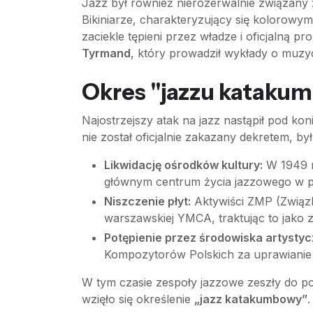
Jazz był również nierozerwalnie związany
Bikiniarze, charakteryzujący się kolorowym
zaciekle tępieni przez władze i oficjalną 
Tyrmand
, który prowadził wykłady o muzyce
Okres "jazzu kataku
Najostrzejszy atak na jazz nastąpił pod koni
nie został oficjalnie zakazany dekretem, b
Likwidację ośrodków kultury:
W 1949 r
głównym centrum życia jazzowego w po
Niszczenie płyt:
Aktywiści ZMP (Związku 
warszawskiej YMCA, traktując to jako z
Potępienie przez środowiska artystyc
Kompozytorów Polskich za uprawianie „
W tym czasie zespoły jazzowe zeszły do po
wzięło się określenie
„jazz katakumbowy”
.