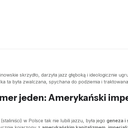
inowskie skrzydło, darzyła jazz głęboką i ideologicznie ugr
ka ta była zwalczana, spychana do podziemia i traktowana 
mer jeden: Amerykański imper
liniści) w Polsce tak nie lubili jazzu, była jego
geneza i 
ycznie kojarzony z
amerykańskim kapitalizmem, imperial