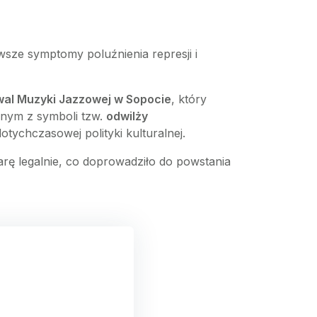
rwsze symptomy poluźnienia represji i
iwal Muzyki Jazzowej w Sopocie
, który
dnym z symboli tzw.
odwilży
otychczasowej polityki kulturalnej.
arę legalnie, co doprowadziło do powstania