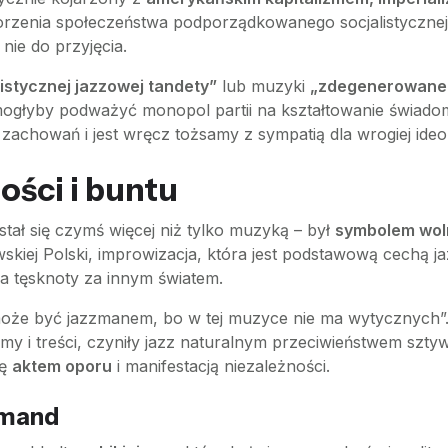
orzenia społeczeństwa podporządkowanego socjalistycznej 
nie do przyjęcia.
istycznej jazzowej tandety”
lub muzyki
„zdegenerowane
ogłyby podważyć monopol partii na kształtowanie świadom
chowań i jest wręcz tożsamy z sympatią dla wrogiej ideol
ości i buntu
tał się czymś więcej niż tylko muzyką – był
symbolem woln
owskiej Polski, improwizacja, która jest podstawową cechą 
ia tęsknoty za innym światem.
może być jazzmanem, bo w tej muzyce nie ma wytycznych”.
y i treści, czyniły jazz naturalnym przeciwieństwem sztyw
ię
aktem oporu
i manifestacją niezależności.
rmand