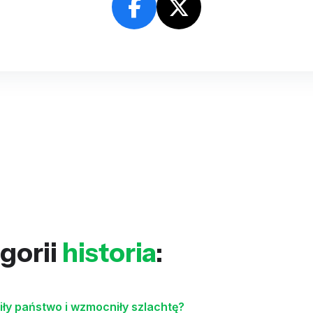
gorii
historia
:
ły państwo i wzmocniły szlachtę?