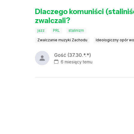
Dlaczego komuniści (staliniści
zwalczali?
jazz
PRL
stalinizm
Zwalczanie muzyki Zachodu
Ideologiczny opór w
Gość (37.30.*.*)
6 miesięcy temu