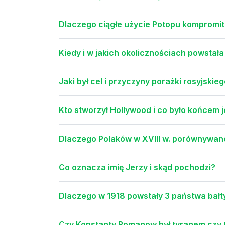
Dlaczego ciągłe użycie Potopu kompromit
Kiedy i w jakich okolicznościach powstał
Jaki był cel i przyczyny porażki rosyjski
Kto stworzył Hollywood i co było końcem j
Dlaczego Polaków w XVIII w. porównywan
Co oznacza imię Jerzy i skąd pochodzi?
Dlaczego w 1918 powstały 3 państwa bałtyc
Czy Konstanty Romanow był tyranem czy 