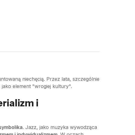
untowaną niechęcią. Przez lata, szczególnie
jako element "wrogiej kultury".
ializm i
symbolika
. Jazz, jako muzyka wywodząca
izmem i indywidualizmem
. W oczach