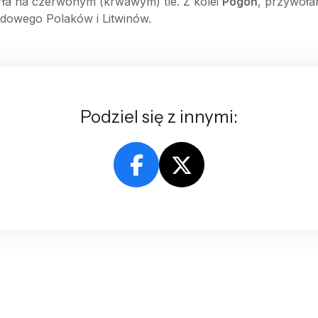
Orła na czerwonym (krwawym) tle. Z kolei
Pogoń
, przywołan
dowego Polaków i Litwinów.
Podziel się z innymi: