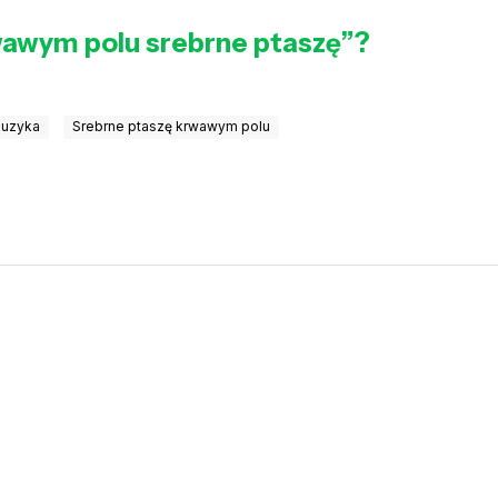
wawym polu srebrne ptaszę”?
muzyka
Srebrne ptaszę krwawym polu