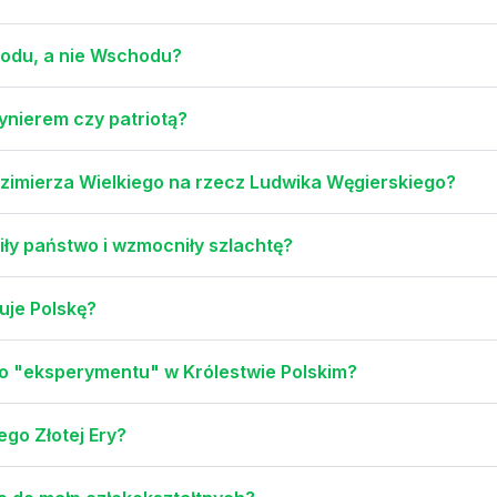
hodu, a nie Wschodu?
żynierem czy patriotą?
zimierza Wielkiego na rzecz Ludwika Węgierskiego?
ły państwo i wzmocniły szlachtę?
uje Polskę?
ego "eksperymentu" w Królestwie Polskim?
ego Złotej Ery?