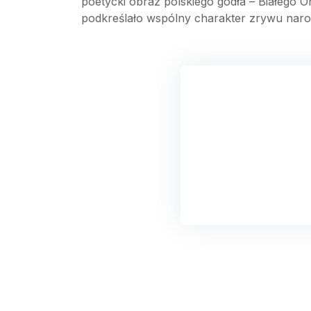
poetycki obraz polskiego godła – Białego 
podkreślało wspólny charakter zrywu naro