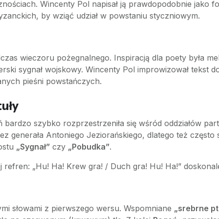
znościach. Wincenty Pol napisał ją prawdopodobnie jako fo
tyzanckich, by wziąć udział w powstaniu styczniowym.
czas wieczoru pożegnalnego. Inspiracją dla poety była mel
ierski sygnał wojskowy. Wincenty Pol improwizował tekst d
znanych pieśni powstańczych.
tuły
eśń bardzo szybko rozprzestrzeniła się wśród oddziałów p
 generała Antoniego Jeziorańskiego, dlatego też często s
ostu
„Sygnał”
czy
„Pobudka”
.
j refren: „Hu! Ha! Krew gra! / Duch gra! Hu! Ha!” doskonal
znymi słowami z pierwszego wersu. Wspomniane
„srebrne p