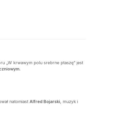
tworu „W krwawym polu srebrne ptaszę” jest
yczniowym
.
wał natomiast
Alfred Bojarski
, muzyk i