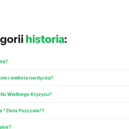
gorii
historia
:
zwa?
ów i walkiria nordycka?
utki Wielkiego Kryzysu?
a "Złota Pszczoła"?
skie?