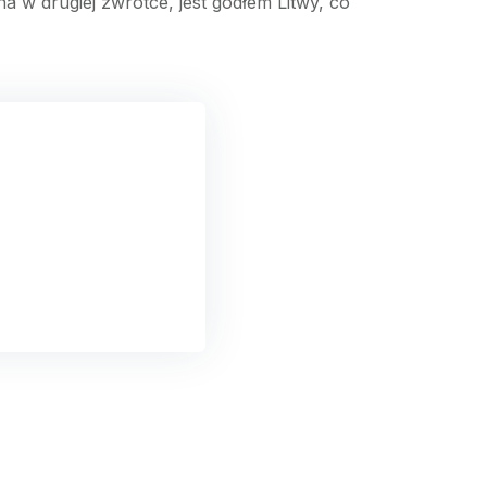
a w drugiej zwrotce, jest godłem Litwy, co