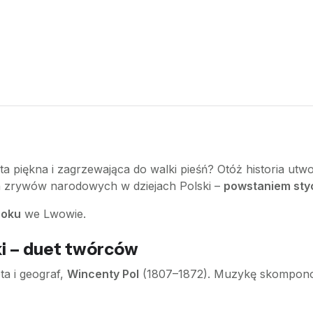
 ta piękna i zagrzewająca do walki pieśń? Otóż historia u
ch zrywów narodowych w dziejach Polski –
powstaniem st
roku
we Lwowie.
ki – duet twórców
ta i geograf,
Wincenty Pol
(1807–1872). Muzykę skompono