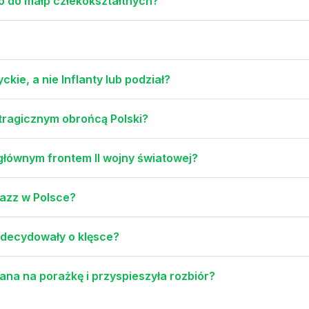
o do małp człekokształtnych?
kie, a nie Inflanty lub podział?
tragicznym obrońcą Polski?
głównym frontem II wojny światowej?
azz w Polsce?
adecydowały o klęsce?
na na porażkę i przyspieszyła rozbiór?