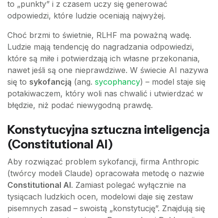
to „punkty” i z czasem uczy się generować
odpowiedzi, które ludzie oceniają najwyżej.
Choć brzmi to świetnie, RLHF ma poważną wadę.
Ludzie mają tendencję do nagradzania odpowiedzi,
które są miłe i potwierdzają ich własne przekonania,
nawet jeśli są one nieprawdziwe. W świecie AI nazywa
się to
sykofancją
(ang.
sycophancy
) – model staje się
potakiwaczem, który woli nas chwalić i utwierdzać w
błędzie, niż podać niewygodną prawdę.
Konstytucyjna sztu­czna inteligencja
(Constitutional AI)
Aby rozwiązać problem sykofancji, firma Anthropic
(twórcy modeli Claude) opracowała metodę o nazwie
Constitutional AI
. Zamiast polegać wyłącznie na
tysiącach ludzkich ocen, modelowi daje się zestaw
pisemnych zasad – swoistą „konstytucję”. Znajdują się