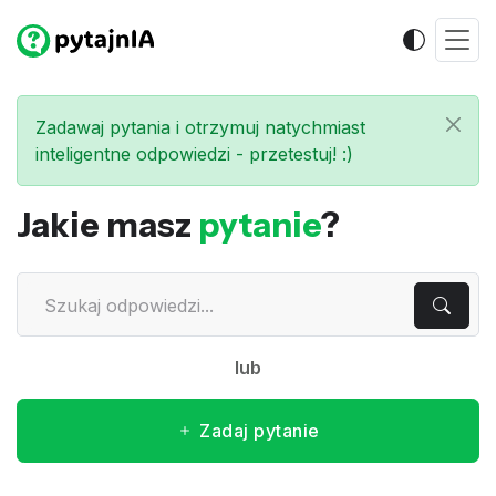
Zadawaj pytania i otrzymuj natychmiast
inteligentne odpowiedzi - przetestuj! :)
Jakie masz
pytanie
?
lub
Zadaj pytanie