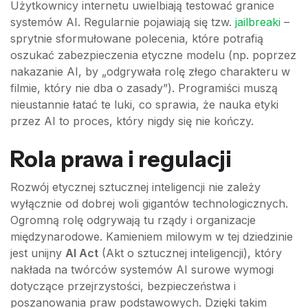
Użytkownicy internetu uwielbiają testować granice
systemów AI. Regularnie pojawiają się tzw.
jailbreaki
–
sprytnie sformułowane polecenia, które potrafią
oszukać zabezpieczenia etyczne modelu (np. poprzez
nakazanie AI, by „odgrywała rolę złego charakteru w
filmie, który nie dba o zasady”). Programiści muszą
nieustannie łatać te luki, co sprawia, że nauka etyki
przez AI to proces, który nigdy się nie kończy.
Rola prawa i regulacji
Rozwój etycznej sztucznej inteligencji nie zależy
wyłącznie od dobrej woli gigantów technologicznych.
Ogromną rolę odgrywają tu rządy i organizacje
międzynarodowe. Kamieniem milowym w tej dziedzinie
jest unijny
AI Act
(Akt o sztucznej inteligencji), który
nakłada na twórców systemów AI surowe wymogi
dotyczące przejrzystości, bezpieczeństwa i
poszanowania praw podstawowych. Dzięki takim