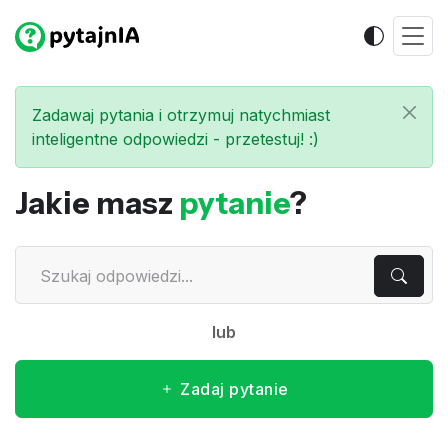
Zadawaj pytania i otrzymuj natychmiast
inteligentne odpowiedzi - przetestuj! :)
Jakie masz
pytanie
?
lub
Zadaj pytanie