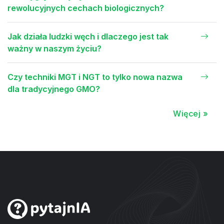
rewolucyjnych cechach biologicznych?
Jak działa ludzki węch i dlaczego jest tak
ważny w naszym życiu?
Czy techniki MGT i NGT to tylko nowa nazwa
dla tradycyjnego GMO?
Więcej »