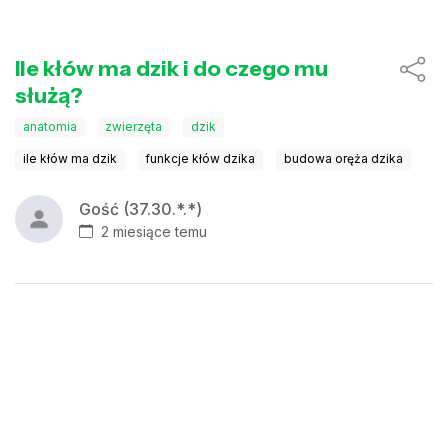
Ile kłów ma dzik i do czego mu
służą?
anatomia
zwierzęta
dzik
ile kłów ma dzik
funkcje kłów dzika
budowa oręża dzika
Gość (37.30.*.*)
2 miesiące temu