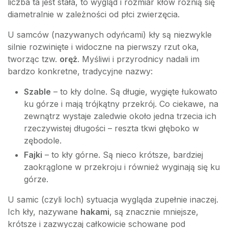
liczba ta jest stała, to wygląd i rozmiar kłów różnią się
diametralnie w zależności od płci zwierzęcia.
U samców (nazywanych odyńcami) kły są niezwykle
silnie rozwinięte i widoczne na pierwszy rzut oka,
tworząc tzw.
oręż
. Myśliwi i przyrodnicy nadali im
bardzo konkretne, tradycyjne nazwy:
Szable
– to kły dolne. Są długie, wygięte łukowato
ku górze i mają trójkątny przekrój. Co ciekawe, na
zewnątrz wystaje zaledwie około jedna trzecia ich
rzeczywistej długości – reszta tkwi głęboko w
zębodole.
Fajki
– to kły górne. Są nieco krótsze, bardziej
zaokrąglone w przekroju i również wyginają się ku
górze.
U samic (czyli loch) sytuacja wygląda zupełnie inaczej.
Ich kły, nazywane
hakami
, są znacznie mniejsze,
krótsze i zazwyczaj całkowicie schowane pod