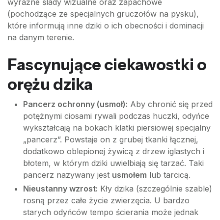
wyraźne ślady wizualne oraz zapachowe
(pochodzące ze specjalnych gruczołów na pysku),
które informują inne dziki o ich obecności i dominacji
na danym terenie.
Fascynujące ciekawostki o
orężu dzika
Pancerz ochronny (usmoł):
Aby chronić się przed
potężnymi ciosami rywali podczas huczki, odyńce
wykształcają na bokach klatki piersiowej specjalny
„pancerz”. Powstaje on z grubej tkanki łącznej,
dodatkowo oblepionej żywicą z drzew iglastych i
błotem, w którym dziki uwielbiają się tarzać. Taki
pancerz nazywany jest
usmołem
lub tarcicą.
Nieustanny wzrost:
Kły dzika (szczególnie szable)
rosną przez całe życie zwierzęcia. U bardzo
starych odyńców tempo ścierania może jednak