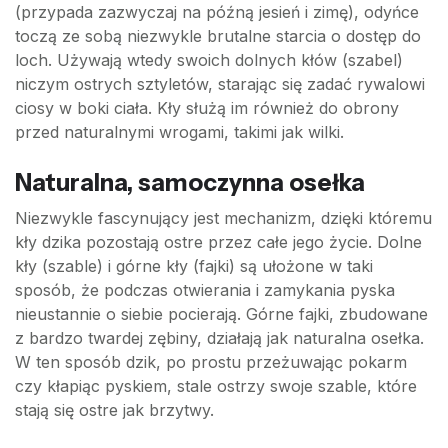
(przypada zazwyczaj na późną jesień i zimę), odyńce
toczą ze sobą niezwykle brutalne starcia o dostęp do
loch. Używają wtedy swoich dolnych kłów (szabel)
niczym ostrych sztyletów, starając się zadać rywalowi
ciosy w boki ciała. Kły służą im również do obrony
przed naturalnymi wrogami, takimi jak wilki.
Naturalna, samoczynna osełka
Niezwykle fascynujący jest mechanizm, dzięki któremu
kły dzika pozostają ostre przez całe jego życie. Dolne
kły (szable) i górne kły (fajki) są ułożone w taki
sposób, że podczas otwierania i zamykania pyska
nieustannie o siebie pocierają. Górne fajki, zbudowane
z bardzo twardej zębiny, działają jak naturalna osełka.
W ten sposób dzik, po prostu przeżuwając pokarm
czy kłapiąc pyskiem, stale ostrzy swoje szable, które
stają się ostre jak brzytwy.