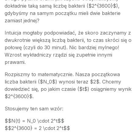
dokładnie taką samą liczbę bakterii ($2^{3600}$),
gdybyśmy na samym początku mieli dwie bakterie
zamiast jednej?
Intuicja mogłaby podpowiadać, że skoro zaczynamy z
dwukrotnie większą liczbą bakterii, to czas skróci się o
połowę (czyli do 30 minut). Nic bardziej mylnego!
Wzrost wykładniczy rządzi się zupełnie innymi
prawami.
Rozpiszmy to matematycznie. Nasza początkowa
liczba bakterii ($N_0$) wynosi teraz $2$. Chcemy
dowiedzieć się, po jakim czasie ($t$) osiągniemy wynik
$2^{3600}$.
Stosujemy ten sam wzór:
$$N(t) = N_0 \cdot 2^t$$
$$2^{3600} = 2 \cdot 2^t$$