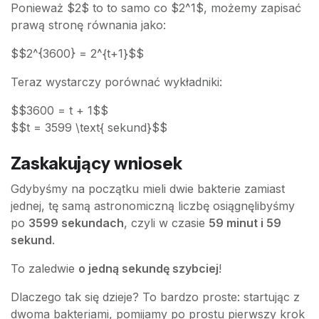
Ponieważ $2$ to to samo co $2^1$, możemy zapisać
prawą stronę równania jako:
$$2^{3600} = 2^{t+1}$$
Teraz wystarczy porównać wykładniki:
$$3600 = t + 1$$
$$t = 3599 \text{ sekund}$$
Zaskakujący wniosek
Gdybyśmy na początku mieli dwie bakterie zamiast
jednej, tę samą astronomiczną liczbę osiągnęlibyśmy
po
3599 sekundach
, czyli w czasie
59 minut i 59
sekund
.
To zaledwie
o jedną sekundę szybciej
!
Dlaczego tak się dzieje? To bardzo proste: startując z
dwoma bakteriami, pomijamy po prostu pierwszy krok