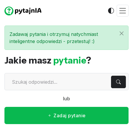
Zadawaj pytania i otrzymuj natychmiast
inteligentne odpowiedzi - przetestuj! :)
Jakie masz
pytanie
?
lub
Zadaj pytanie