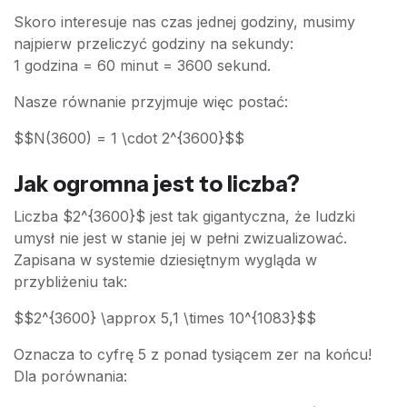
Skoro interesuje nas czas jednej godziny, musimy
najpierw przeliczyć godziny na sekundy:
1 godzina = 60 minut = 3600 sekund.
Nasze równanie przyjmuje więc postać:
$$N(3600) = 1 \cdot 2^{3600}$$
Jak ogromna jest to liczba?
Liczba $2^{3600}$ jest tak gigantyczna, że ludzki
umysł nie jest w stanie jej w pełni zwizualizować.
Zapisana w systemie dziesiętnym wygląda w
przybliżeniu tak:
$$2^{3600} \approx 5,1 \times 10^{1083}$$
Oznacza to cyfrę 5 z ponad tysiącem zer na końcu!
Dla porównania: