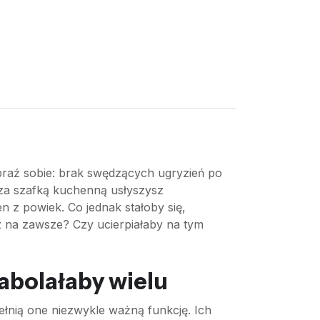
braź sobie: brak swędzących ugryzień po
za szafką kuchenną usłyszysz
n z powiek. Co jednak stałoby się,
z na zawsze? Czy ucierpiałaby na tym
abolałaby wielu
łnią one niezwykle ważną funkcję. Ich