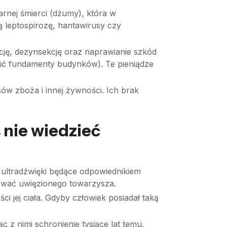
arnej śmierci (dżumy), która w
ą leptospirozę, hantawirusy czy
cję, dezynsekcję oraz naprawianie szkód
zić fundamenty budynków). Te pieniądze
ów zboża i innej żywności. Ich brak
 nie wiedzieć
 ultradźwięki będące odpowiednikiem
ować uwięzionego towarzysza.
i jej ciała. Gdyby człowiek posiadał taką
c z nimi schronienie tysiące lat temu.