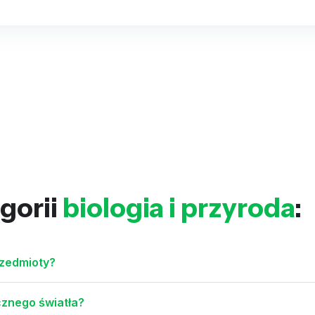
gorii
biologia i przyroda
:
rzedmioty?
cznego światła?