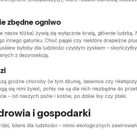
ie zbędne ogniwo
nasze łóżka) żywią się wyłącznie krwią, głównie ludzką. Ni
o innego gatunku. Choć pająki czy niektóre drapieżne plus
uskiew byłoby dla ludzkości czystym zyskiem – skończyłby 
anych z dezynsekcją.
zi
oszą groźne choroby (w tym dżumę, tasiemce czy riketsjozy
ą się nimi żywić, pchły nie są dla nich niezbędne do przet
e – od naszych psów i kotów, po dzikie lisy czy ptaki.
zdrowia i gospodarki
trójki, bilans dla ludzkości – mimo ekologicznych zawirow