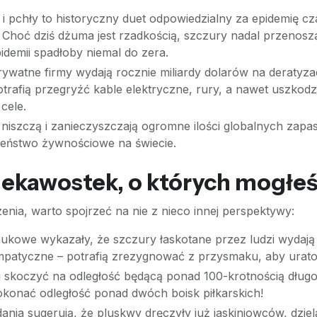
i pchły to historyczny duet odpowiedzialny za epidemię cz
 Choć dziś dżuma jest rzadkością, szczury nadal przenosz
idemii spadłoby niemal do zera.
ywatne firmy wydają rocznie miliardy dolarów na deratyza
rafią przegryźć kable elektryczne, rury, a nawet uszkod
cele.
iszczą i zanieczyszczają ogromne ilości globalnych zapas
eństwo żywnościowe na świecie.
iekawostek, o których mogłeś
enia, warto spojrzeć na nie z nieco innej perspektywy:
ukowe wykazały, że szczury łaskotane przez ludzi wydają
empatyczne – potrafią zrezygnować z przysmaku, aby urat
 skoczyć na odległość będącą ponad 100-krotnością długośc
okonać odległość ponad dwóch boisk piłkarskich!
nia sugerują, że pluskwy dręczyły już jaskiniowców, dzielą