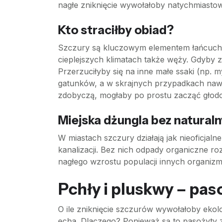
nagłe zniknięcie wywołałoby natychmiastow
Kto straciłby obiad?
Szczury są kluczowym elementem łańcucha p
cieplejszych klimatach także węży. Gdyby z
Przerzuciłyby się na inne małe ssaki (np. 
gatunków, a w skrajnych przypadkach nawet
zdobyczą, mogłaby po prostu zacząć głod
Miejska dżungla bez natural
W miastach szczury działają jak nieoficjaln
kanalizacji. Bez nich odpady organiczne ro
nagłego wzrostu populacji innych organizm
Pchły i pluskwy – paso
O ile zniknięcie szczurów wywołałoby ekolo
echa. Dlaczego? Ponieważ są to pasożyty 