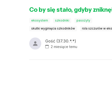
Co by się stało, gdyby zniknę
ekosystem
szkodniki
pasożyty
skutki wyginięcia szkodników
rola szczurów w ek
Gość (37.30.*.*)
2 miesiące temu