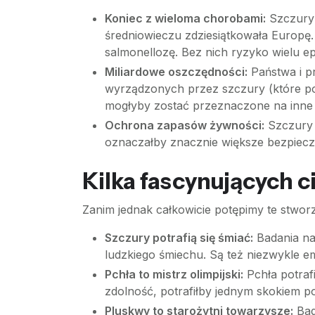
Koniec z wieloma chorobami:
Szczury 
średniowieczu zdziesiątkowała Europę.
salmonellozę. Bez nich ryzyko wielu ep
Miliardowe oszczędności:
Państwa i pr
wyrządzonych przez szczury (które pot
mogłyby zostać przeznaczone na inne 
Ochrona zapasów żywności:
Szczury n
oznaczałby znacznie większe bezpiecz
Kilka fascynujących c
Zanim jednak całkowicie potępimy te stworz
Szczury potrafią się śmiać:
Badania na
ludzkiego śmiechu. Są też niezwykle 
Pchła to mistrz olimpijski:
Pchła potrafi
zdolność, potrafiłby jednym skokiem p
Pluskwy to starożytni towarzysze:
Bada