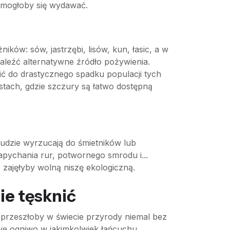
ż mogłoby się wydawać.
ów: sów, jastrzębi, lisów, kun, łasic, a w
naleźć alternatywne źródło pożywienia.
zić do drastycznego spadku populacji tych
tach, gdzie szczury są łatwo dostępną
 ludzie wyrzucają do śmietników lub
apychania rur, potwornego smrodu i...
 zajęłyby wolną niszę ekologiczną.
ie tęsknić
w przeszłoby w świecie przyrody niemal bez
we ogniwo w jakimkolwiek łańcuchu