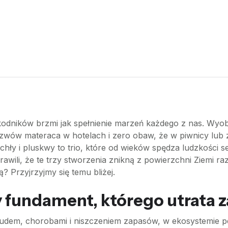
kodników brzmi jak spełnienie marzeń każdego z nas. Wyo
wów materaca w hotelach i zero obaw, że w piwnicy lub 
hły i pluskwy to trio, które od wieków spędza ludzkości se
wili, że te trzy stworzenia znikną z powierzchni Ziemi ra
 Przyjrzyjmy się temu bliżej.
y fundament, którego utrata z
rudem, chorobami i niszczeniem zapasów, w ekosystemie pe