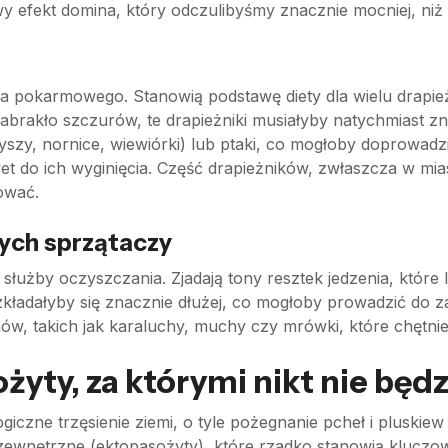
y efekt domina, który odczulibyśmy znacznie mocniej, ni
okarmowego. Stanowią podstawę diety dla wielu drapieżnik
abrakło szczurów, te drapieżniki musiałyby natychmiast z
myszy, nornice, wiewiórki) lub ptaki, co mogłoby doprowad
 do ich wyginięcia. Część drapieżników, zwłaszcza w mias
ować.
nych sprzątaczy
e służby oczyszczania. Zjadają tony resztek jedzenia, które
zkładałyby się znacznie dłużej, co mogłoby prowadzić do z
ów, takich jak karaluchy, muchy czy mrówki, które chętnie
żyty, za którymi nikt nie będz
giczne trzęsienie ziemi, o tyle pożegnanie pcheł i pluskie
zewnętrzne (ektopasożyty), które rzadko stanowią kluczo