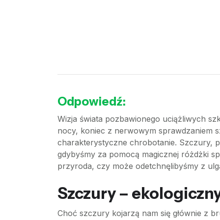
Odpowiedź:
Wizja świata pozbawionego uciążliwych sz
nocy, koniec z nerwowym sprawdzaniem sz
charakterystyczne chrobotanie. Szczury, pc
gdybyśmy za pomocą magicznej różdżki spra
przyroda, czy może odetchnęlibyśmy z ulgą?
Szczury – ekologiczn
Choć szczury kojarzą nam się głównie z b