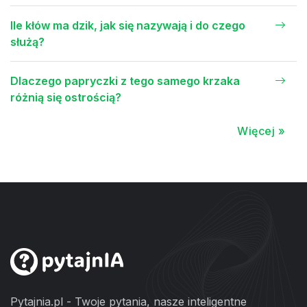
Ile kłów ma dzik, jak się nazywają i do czego
służą?
Dlaczego papryczki z tego samego krzaka
różnią się ostrością?
Więcej »
Pytajnia.pl - Twoje pytania, nasze inteligentne