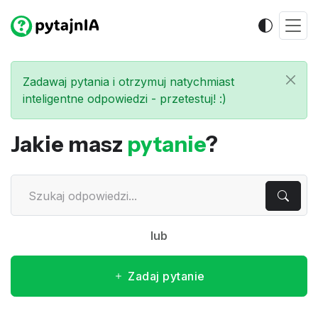
Zadawaj pytania i otrzymuj natychmiast
inteligentne odpowiedzi - przetestuj! :)
Jakie masz
pytanie
?
lub
Zadaj pytanie