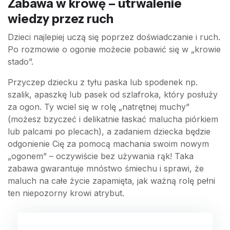
Zabawa w krowę – utrwalenie
wiedzy przez ruch
Dzieci najlepiej uczą się poprzez doświadczanie i ruch.
Po rozmowie o ogonie możecie pobawić się w „krowie
stado”.
Przyczep dziecku z tyłu paska lub spodenek np.
szalik, apaszkę lub pasek od szlafroka, który posłuży
za ogon. Ty wciel się w rolę „natrętnej muchy”
(możesz bzyczeć i delikatnie łaskać malucha piórkiem
lub palcami po plecach), a zadaniem dziecka będzie
odgonienie Cię za pomocą machania swoim nowym
„ogonem” – oczywiście bez używania rąk! Taka
zabawa gwarantuje mnóstwo śmiechu i sprawi, że
maluch na całe życie zapamięta, jak ważną rolę pełni
ten niepozorny krowi atrybut.