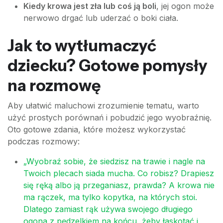
Kiedy krowa jest zła lub coś ją boli
, jej ogon może
nerwowo drgać lub uderzać o boki ciała.
Jak to wytłumaczyć
dziecku? Gotowe pomysły
na rozmowę
Aby ułatwić maluchowi zrozumienie tematu, warto
użyć prostych porównań i pobudzić jego wyobraźnię.
Oto gotowe zdania, które możesz wykorzystać
podczas rozmowy:
„Wyobraź sobie, że siedzisz na trawie i nagle na
Twoich plecach siada mucha. Co robisz? Drapiesz
się ręką albo ją przeganiasz, prawda? A krowa nie
ma rączek, ma tylko kopytka, na których stoi.
Dlatego zamiast rąk używa swojego długiego
ogona z pędzelkiem na końcu, żeby łaskotać i