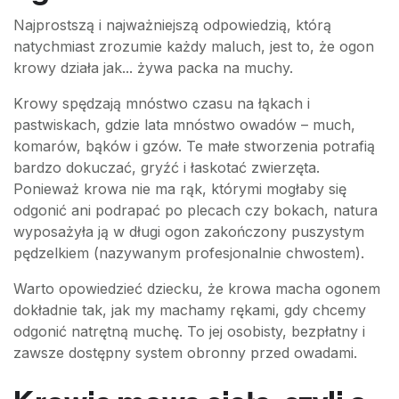
Najprostszą i najważniejszą odpowiedzią, którą
natychmiast zrozumie każdy maluch, jest to, że ogon
krowy działa jak... żywa packa na muchy.
Krowy spędzają mnóstwo czasu na łąkach i
pastwiskach, gdzie lata mnóstwo owadów – much,
komarów, bąków i gzów. Te małe stworzenia potrafią
bardzo dokuczać, gryźć i łaskotać zwierzęta.
Ponieważ krowa nie ma rąk, którymi mogłaby się
odgonić ani podrapać po plecach czy bokach, natura
wyposażyła ją w długi ogon zakończony puszystym
pędzelkiem (nazywanym profesjonalnie chwostem).
Warto opowiedzieć dziecku, że krowa macha ogonem
dokładnie tak, jak my machamy rękami, gdy chcemy
odgonić natrętną muchę. To jej osobisty, bezpłatny i
zawsze dostępny system obronny przed owadami.