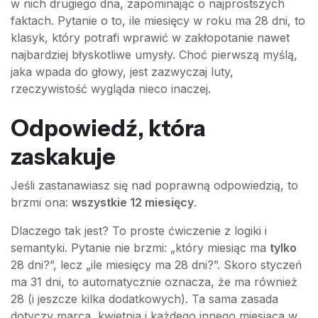
w nich drugiego dna, zapominając o najprostszych
faktach. Pytanie o to, ile miesięcy w roku ma 28 dni, to
klasyk, który potrafi wprawić w zakłopotanie nawet
najbardziej błyskotliwe umysły. Choć pierwszą myślą,
jaka wpada do głowy, jest zazwyczaj luty,
rzeczywistość wygląda nieco inaczej.
Odpowiedź, która
zaskakuje
Jeśli zastanawiasz się nad poprawną odpowiedzią, to
brzmi ona:
wszystkie 12 miesięcy
.
Dlaczego tak jest? To proste ćwiczenie z logiki i
semantyki. Pytanie nie brzmi: „który miesiąc ma
tylko
28 dni?”, lecz „ile miesięcy ma 28 dni?”. Skoro styczeń
ma 31 dni, to automatycznie oznacza, że ma również
28 (i jeszcze kilka dodatkowych). Ta sama zasada
dotyczy marca, kwietnia i każdego innego miesiąca w