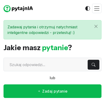
Zadawaj pytania i otrzymuj natychmiast
inteligentne odpowiedzi - przetestuj! :)
Jakie masz
pytanie
?
lub
Zadaj pytanie