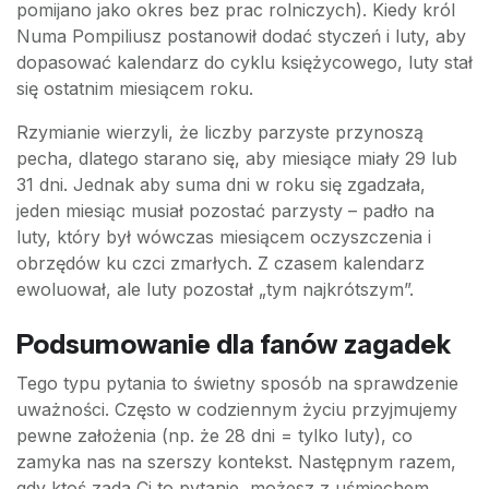
pomijano jako okres bez prac rolniczych). Kiedy król
Numa Pompiliusz postanowił dodać styczeń i luty, aby
dopasować kalendarz do cyklu księżycowego, luty stał
się ostatnim miesiącem roku.
Rzymianie wierzyli, że liczby parzyste przynoszą
pecha, dlatego starano się, aby miesiące miały 29 lub
31 dni. Jednak aby suma dni w roku się zgadzała,
jeden miesiąc musiał pozostać parzysty – padło na
luty, który był wówczas miesiącem oczyszczenia i
obrzędów ku czci zmarłych. Z czasem kalendarz
ewoluował, ale luty pozostał „tym najkrótszym”.
Podsumowanie dla fanów zagadek
Tego typu pytania to świetny sposób na sprawdzenie
uważności. Często w codziennym życiu przyjmujemy
pewne założenia (np. że 28 dni = tylko luty), co
zamyka nas na szerszy kontekst. Następnym razem,
gdy ktoś zada Ci to pytanie, możesz z uśmiechem