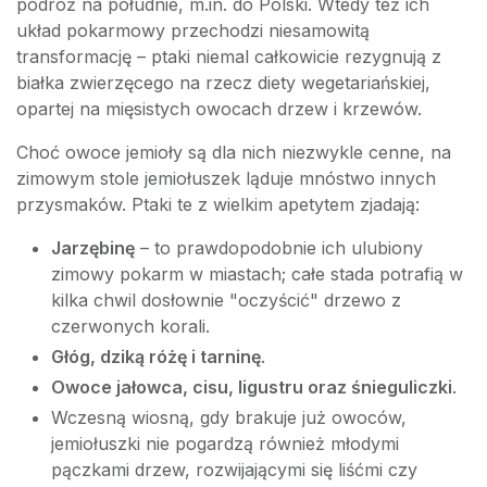
podróż na południe, m.in. do Polski. Wtedy też ich
układ pokarmowy przechodzi niesamowitą
transformację – ptaki niemal całkowicie rezygnują z
białka zwierzęcego na rzecz diety wegetariańskiej,
opartej na mięsistych owocach drzew i krzewów.
Choć owoce jemioły są dla nich niezwykle cenne, na
zimowym stole jemiołuszek ląduje mnóstwo innych
przysmaków. Ptaki te z wielkim apetytem zjadają:
Jarzębinę
– to prawdopodobnie ich ulubiony
zimowy pokarm w miastach; całe stada potrafią w
kilka chwil dosłownie "oczyścić" drzewo z
czerwonych korali.
Głóg, dziką różę i tarninę
.
Owoce jałowca, cisu, ligustru oraz śnieguliczki
.
Wczesną wiosną, gdy brakuje już owoców,
jemiołuszki nie pogardzą również młodymi
pączkami drzew, rozwijającymi się liśćmi czy