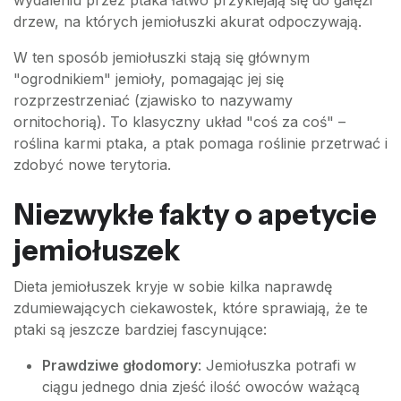
wydaleniu przez ptaka łatwo przyklejają się do gałęzi
drzew, na których jemiołuszki akurat odpoczywają.
W ten sposób jemiołuszki stają się głównym
"ogrodnikiem" jemioły, pomagając jej się
rozprzestrzeniać (zjawisko to nazywamy
ornitochorią). To klasyczny układ "coś za coś" –
roślina karmi ptaka, a ptak pomaga roślinie przetrwać i
zdobyć nowe terytoria.
Niezwykłe fakty o apetycie
jemiołuszek
Dieta jemiołuszek kryje w sobie kilka naprawdę
zdumiewających ciekawostek, które sprawiają, że te
ptaki są jeszcze bardziej fascynujące:
Prawdziwe głodomory
: Jemiołuszka potrafi w
ciągu jednego dnia zjeść ilość owoców ważącą