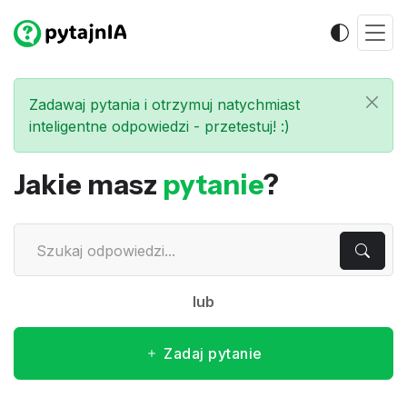
Zadawaj pytania i otrzymuj natychmiast
inteligentne odpowiedzi - przetestuj! :)
Jakie masz
pytanie
?
lub
Zadaj pytanie