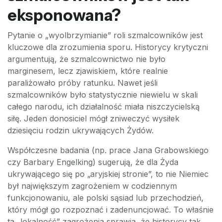
eksponowana?
Pytanie o „wyolbrzymianie” roli szmalcowników jest
kluczowe dla zrozumienia sporu. Historycy krytyczni
argumentują, że szmalcownictwo nie było
marginesem, lecz zjawiskiem, które realnie
paraliżowało próby ratunku. Nawet jeśli
szmalcowników było statystycznie niewielu w skali
całego narodu, ich działalność miała niszczycielską
siłę. Jeden donosiciel mógł zniweczyć wysiłek
dziesięciu rodzin ukrywających Żydów.
Współczesne badania (np. prace Jana Grabowskiego
czy Barbary Engelking) sugerują, że dla Żyda
ukrywającego się po „aryjskiej stronie”, to nie Niemiec
był największym zagrożeniem w codziennym
funkcjonowaniu, ale polski sąsiad lub przechodzień,
który mógł go rozpoznać i zadenuncjować. To właśnie
ta „lokalność” zagrożenia sprawia, że historycy tak