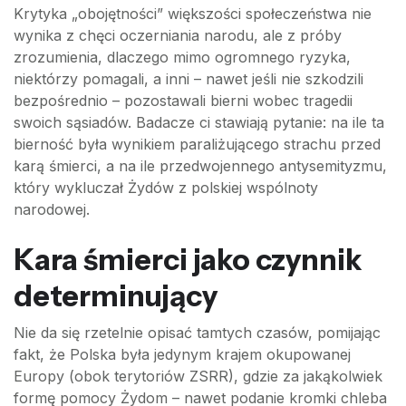
Krytyka „obojętności” większości społeczeństwa nie
wynika z chęci oczerniania narodu, ale z próby
zrozumienia, dlaczego mimo ogromnego ryzyka,
niektórzy pomagali, a inni – nawet jeśli nie szkodzili
bezpośrednio – pozostawali bierni wobec tragedii
swoich sąsiadów. Badacze ci stawiają pytanie: na ile ta
bierność była wynikiem paraliżującego strachu przed
karą śmierci, a na ile przedwojennego antysemityzmu,
który wykluczał Żydów z polskiej wspólnoty
narodowej.
Kara śmierci jako czynnik
determinujący
Nie da się rzetelnie opisać tamtych czasów, pomijając
fakt, że Polska była jedynym krajem okupowanej
Europy (obok terytoriów ZSRR), gdzie za jakąkolwiek
formę pomocy Żydom – nawet podanie kromki chleba