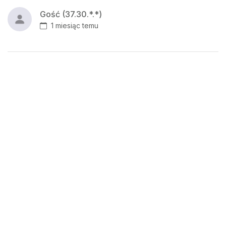
Gość (37.30.*.*)
1 miesiąc temu