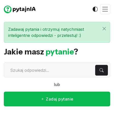
Zadawaj pytania i otrzymuj natychmiast
inteligentne odpowiedzi - przetestuj! :)
Jakie masz
pytanie
?
lub
Zadaj pytanie