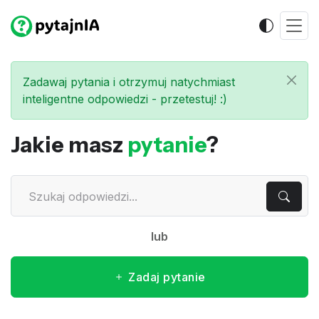
Zadawaj pytania i otrzymuj natychmiast
inteligentne odpowiedzi - przetestuj! :)
Jakie masz
pytanie
?
lub
Zadaj pytanie