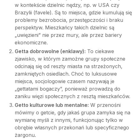
w kontekście dzielnic nędzy, np. w USA czy
Brazylii (favele). Są to miejsca, gdzie kumulują się
problemy bezrobocia, przestępczości i braku
perspektyw. Mieszkańcy takich dzielnic są
„uwięzieni” nie przez mury, ale przez bariery
ekonomiczne.
Getta dobrowolne (enklawy):
To ciekawe
zjawisko, w którym zamożne grupy społeczne
odcinają się od reszty miasta na strzeżonych,
zamkniętych osiedlach. Choć to luksusowe
miejsca, socjologowie czasem nazywają je
„gettatami bogaczy”, ponieważ prowadzą do
zaniku więzi społecznych z resztą mieszkańców.
Getto kulturowe lub mentalne:
W przenośni
mówimy o getcie, gdy jakaś grupa zamyka się na
wymianę myśli z innymi, funkcjonując tylko w
obrębie własnych przekonań lub specyficznego
żargonu.