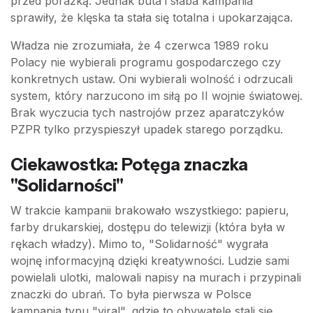
przed porażką. Jednak buta i słaba kampania
sprawiły, że klęska ta stała się totalna i upokarzająca.
Władza nie zrozumiała, że 4 czerwca 1989 roku
Polacy nie wybierali programu gospodarczego czy
konkretnych ustaw. Oni wybierali wolność i odrzucali
system, który narzucono im siłą po II wojnie światowej.
Brak wyczucia tych nastrojów przez aparatczyków
PZPR tylko przyspieszył upadek starego porządku.
Ciekawostka: Potęga znaczka
"Solidarności"
W trakcie kampanii brakowało wszystkiego: papieru,
farby drukarskiej, dostępu do telewizji (która była w
rękach władzy). Mimo to, "Solidarność" wygrała
wojnę informacyjną dzięki kreatywności. Ludzie sami
powielali ulotki, malowali napisy na murach i przypinali
znaczki do ubrań. To była pierwsza w Polsce
kampania typu "viral", gdzie to obywatele stali się