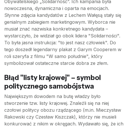
Obywatelskiego „Solidarność”. Ich kampania była
nowoczesna, dynamiczna i oparta na emocjach.
Słynne zdjęcia kandydatów z Lechem Wałęsą stały się
genialnym zabiegiem marketingowym. Wyborca nie
musiał znać nazwiska konkretnego kandydata –
wystarczyło, że widział go obok lidera "Solidarności".
To była jasna instrukcja: "to jest nasz człowiek". Do
tego doszedł legendarny plakat z Garym Cooperem w
roli szeryfa z filmu "W samo południe", który
symbolizował ostateczne starcie dobra ze złem.
Błąd "listy krajowej" – symbol
politycznego samobójstwa
Największym dowodem na butę władzy było
stworzenie tzw. listy krajowej. Znaleźli się na niej
czołowi politycy obozu rządzącego (m.in. Mieczysław
Rakowski czy Czesław Kiszczak), którzy nie musieli
konkurować z nikim w okręgach. Wydawało się, że ich