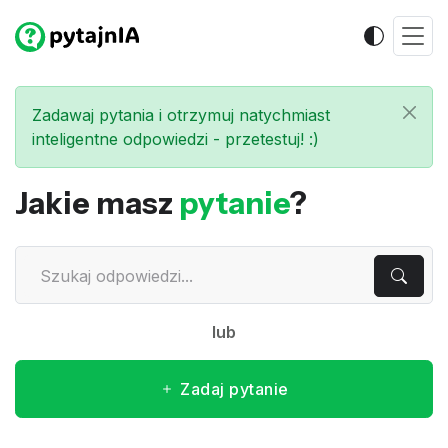
Zadawaj pytania i otrzymuj natychmiast
inteligentne odpowiedzi - przetestuj! :)
Jakie masz
pytanie
?
lub
Zadaj pytanie