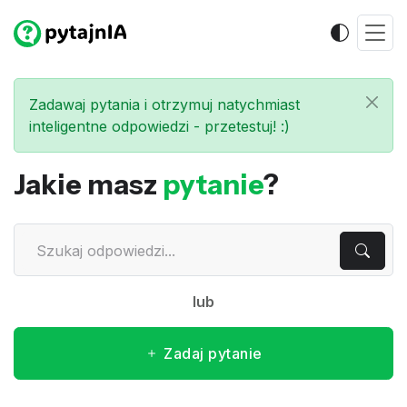
Zadawaj pytania i otrzymuj natychmiast
inteligentne odpowiedzi - przetestuj! :)
Jakie masz
pytanie
?
lub
Zadaj pytanie