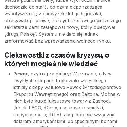
władza podnosiła ceny, ludzie wychodzili na ulice,
dochodziło do starć, po czym ekipa rządząca
wycofywała się z podwyżek (lub je łagodziła),
obiecywała poprawę, a dotychczasowego pierwszego
sekretarza partii zastępował nowy, który obiecywał
„drugą Polskę”. Systemu nie dało się jednak
zreformować bez wprowadzenia wolnego rynku.
Ciekawostki z czasów kryzysu, o
których mogłeś nie wiedzieć
Pewex, czyli raj za dolary:
W czasach, gdy w
zwykłych sklepach brakowało wszystkiego,
istniały sklepy walutowe Pewex (Przedsiębiorstwo
Eksportu Wewnętrznego) oraz Baltona. Można w
nich było kupić luksusowe towary z Zachodu
(klocki LEGO, dżinsy, markowe kosmetyki,
słodycze, sprzęt RTV), ale płaciło się wyłącznie
dolarami amerykańskimi lub specjalnymi bonami