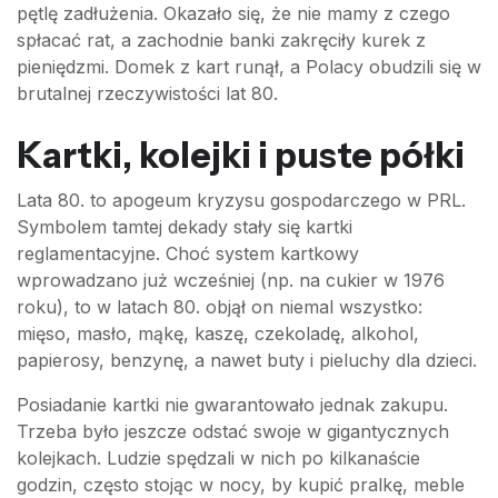
pętlę zadłużenia. Okazało się, że nie mamy z czego
spłacać rat, a zachodnie banki zakręciły kurek z
pieniędzmi. Domek z kart runął, a Polacy obudzili się w
brutalnej rzeczywistości lat 80.
Kartki, kolejki i puste półki
Lata 80. to apogeum kryzysu gospodarczego w PRL.
Symbolem tamtej dekady stały się kartki
reglamentacyjne. Choć system kartkowy
wprowadzano już wcześniej (np. na cukier w 1976
roku), to w latach 80. objął on niemal wszystko:
mięso, masło, mąkę, kaszę, czekoladę, alkohol,
papierosy, benzynę, a nawet buty i pieluchy dla dzieci.
Posiadanie kartki nie gwarantowało jednak zakupu.
Trzeba było jeszcze odstać swoje w gigantycznych
kolejkach. Ludzie spędzali w nich po kilkanaście
godzin, często stojąc w nocy, by kupić pralkę, meble