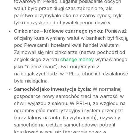
towarowymi Pekao. Legalne posiadanie obcych
walut było przez długi czas zabronione, ale
państwo przymykało oko na czarny rynek, byle
tylko pozyskać od obywateli cenne dewizy.
Cinkciarze – królowie czarnego rynku:
Ponieważ
oficjalny kurs wymiany walut w bankach był fikcją,
pod Pewexami i hotelami kwitł handel walutami.
Zajmowali się nim cinkciarze (nazwa pochodzi od
angielskiego zwrotu
change money
wymawianego
jako "ciencz mani"). Byli oni jednymi z
najbogatszych ludzi w PRL-u, choć ich działalność
była nielegalna.
Samochód jako inwestycja życia:
W normalnej
gospodarce nowy samochód traci na wartości w
chwili wyjazdu z salonu. W PRL-u, ze względu na
ogromny głód motoryzacyjny i system przedpłat
(oraz talony na auta dla wybranych), używany
samochód na giełdzie samochodowej potrafił
kosztować więcej niż fabrycznie nowy w