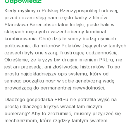
Odpowiedź:
Kiedy myślimy o Polskiej Rzeczypospolitej Ludowej,
przed oczami stają nam często kadry z filmów
Stanisława Barei: absurdalne kolejki, puste haki w
sklepach mięsnych i wszechobecny kombinat
kombinowania. Choć dziś te sceny budzą uśmiech
politowania, dla milionów Polaków żyjących w tamtych
czasach były one szarą, frustrującą codziennością.
Określenie, że kryzys był drugim imieniem PRL-u, nie
jest ani przesadą, ani złośliwością historyków. To po
prostu najdokładniejszy opis systemu, który od
samego początku nosił w sobie genetyczną wadę
prowadzącą do permanentnej niewydolności.
Dlaczego gospodarka PRL-u nie potrafiła wyjść na
prostą i dlaczego kryzys wracał tam niczym
bumerang? Aby to zrozumieć, musimy przyjrzeć się
mechanizmom, które rządziły tamtym światem.