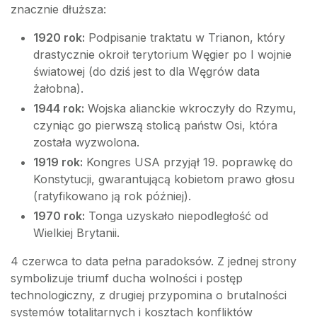
znacznie dłuższa:
1920 rok:
Podpisanie traktatu w Trianon, który
drastycznie okroił terytorium Węgier po I wojnie
światowej (do dziś jest to dla Węgrów data
żałobna).
1944 rok:
Wojska alianckie wkroczyły do Rzymu,
czyniąc go pierwszą stolicą państw Osi, która
została wyzwolona.
1919 rok:
Kongres USA przyjął 19. poprawkę do
Konstytucji, gwarantującą kobietom prawo głosu
(ratyfikowano ją rok później).
1970 rok:
Tonga uzyskało niepodległość od
Wielkiej Brytanii.
4 czerwca to data pełna paradoksów. Z jednej strony
symbolizuje triumf ducha wolności i postęp
technologiczny, z drugiej przypomina o brutalności
systemów totalitarnych i kosztach konfliktów