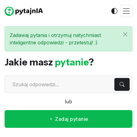
Zadawaj pytania i otrzymuj natychmiast
inteligentne odpowiedzi - przetestuj! :)
Jakie masz
pytanie
?
lub
Zadaj pytanie