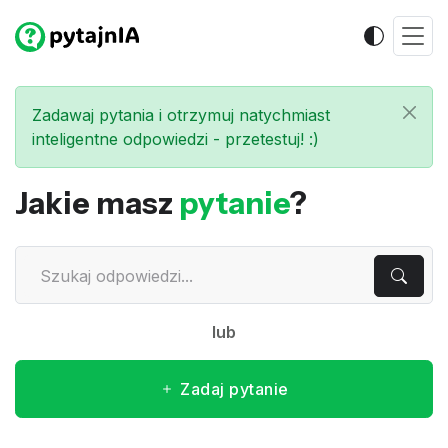
Zadawaj pytania i otrzymuj natychmiast
inteligentne odpowiedzi - przetestuj! :)
Jakie masz
pytanie
?
lub
Zadaj pytanie