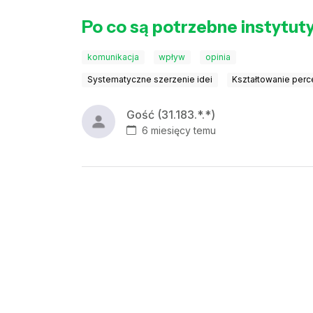
Po co są potrzebne instytu
komunikacja
wpływ
opinia
Systematyczne szerzenie idei
Kształtowanie perc
Gość (31.183.*.*)
6 miesięcy temu