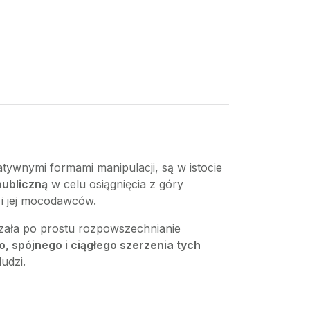
atywnymi formami manipulacji, są w istocie
publiczną
w celu osiągnięcia z góry
i i jej mocodawców.
zała po prostu rozpowszechnianie
 spójnego i ciągłego szerzenia tych
udzi.