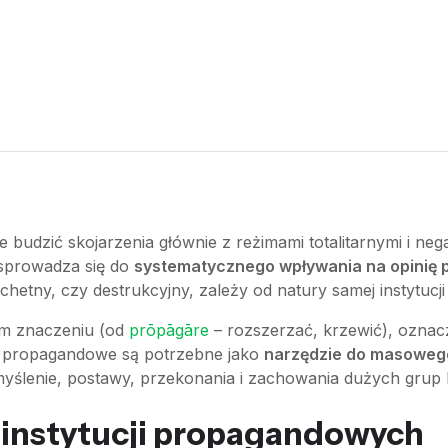
budzić skojarzenia głównie z reżimami totalitarnymi i neg
 sprowadza się do
systematycznego wpływania na opinię 
achetny, czy destrukcyjny, zależy od natury samej instytucj
im znaczeniu (od
prōpāgāre
– rozszerzać, krzewić), oznac
cje propagandowe są potrzebne jako
narzędzie do masowego,
myślenie, postawy, przekonania i zachowania dużych grup l
e instytucji propagandowych