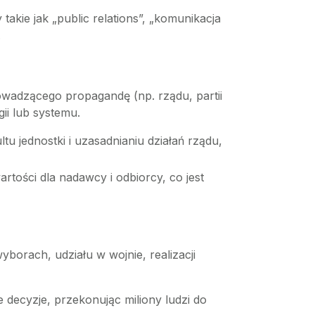
akie jak „public relations”, „komunikacja
.
j
rowadzącego propagandę (np. rządu, partii
ii lub systemu.
u jednostki i uzasadnianiu działań rządu,
tości dla nadawcy i odbiorcy, co jest
borach, udziału w wojnie, realizacji
 decyzje, przekonując miliony ludzi do