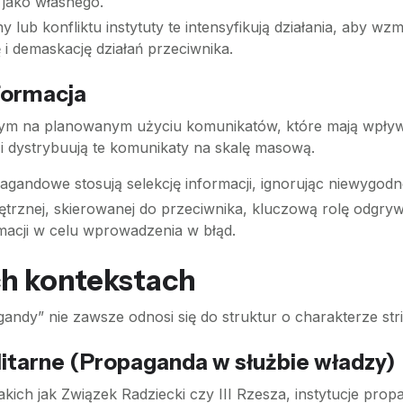
 jako własnego.
 lub konfliktu instytuty te intensyfikują działania, aby 
i demaskację działań przeciwnika.
nformacja
ym na planowanym użyciu komunikatów, które mają wpływ
ą i dystrybuują te komunikaty na skalę masową.
agandowe stosują selekcję informacji, ignorując niewygodne
znej, skierowanej do przeciwnika, kluczową rolę odgrywa
macji w celu wprowadzenia w błąd.
h kontekstach
andy” nie zawsze odnosi się do struktur o charakterze str
litarne (Propaganda w służbie władzy)
akich jak Związek Radziecki czy III Rzesza, instytucje pro