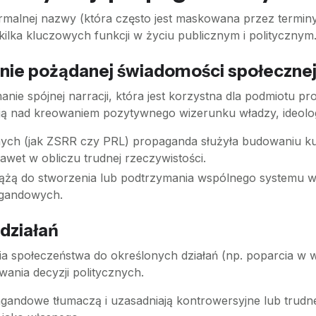
rmalnej nazwy (która często jest maskowana przez terminy t
 kilka kluczowych funkcji w życiu publicznym i politycznym
anie pożądanej świadomości społeczne
nie spójnej narracji, która jest korzystna dla podmiotu p
racują nad kreowaniem pozytywnego wizerunku władzy, ideolog
ych (jak ZSRR czy PRL) propaganda służyła budowaniu kult
awet w obliczu trudnej rzeczywistości.
dążą do stworzenia lub podtrzymania wspólnego systemu war
agandowych.
 działań
a społeczeństwa do określonych działań (np. poparcia w wy
ania decyzji politycznych.
gandowe tłumaczą i uzasadniają kontrowersyjne lub trudne