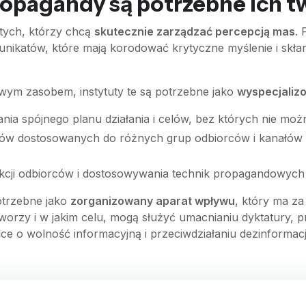
ropagandy są potrzebne ich 
 tych, którzy chcą
skutecznie zarządzać percepcją mas
.
nikatów, które mają korodować krytyczne myślenie i skła
owym zasobem, instytuty te są potrzebne jako
wyspecjaliz
ia spójnego planu działania i celów, bez których nie moż
w dostosowanych do różnych grup odbiorców i kanałów ko
kcji odbiorców i dostosowywania technik propagandowych w
otrzebne jako
zorganizowany aparat wpływu
, który ma za
 tworzy i w jakim celu, mogą służyć umacnianiu dyktatury,
e o wolność informacyjną i przeciwdziałaniu dezinformacj