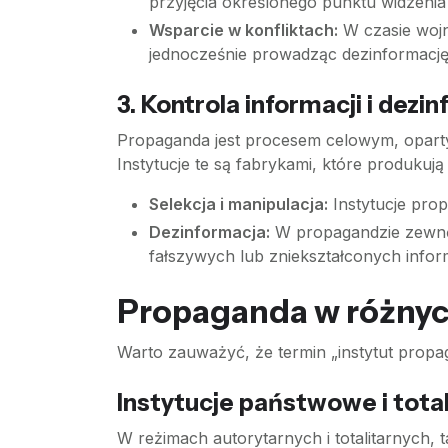
przyjęcia określonego punktu widzenia
Wsparcie w konfliktach:
W czasie wojny
jednocześnie prowadząc dezinformację 
3. Kontrola informacji i dezi
Propaganda jest procesem celowym, opart
Instytucje te są fabrykami, które produkuj
Selekcja i manipulacja:
Instytucje prop
Dezinformacja:
W propagandzie zewnętr
fałszywych lub zniekształconych infor
Propaganda w różnyc
Warto zauważyć, że termin „instytut propag
Instytucje państwowe i tota
W reżimach autorytarnych i totalitarnych, t