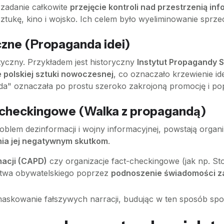
 zadanie całkowite
przejęcie kontroli nad przestrzenią in
sztukę, kino i wojsko. Ich celem było wyeliminowanie sprzec
eczne (Propaganda idei)
yczny. Przykładem jest historyczny
Instytut Propagandy Sz
polskiej sztuki nowoczesnej
, co oznaczało krzewienie ide
da" oznaczała po prostu szeroko zakrojoną promocję i pop
ct-checkingowe (Walka z propagandą)
blem dezinformacji i wojny informacyjnej, powstają organ
nia jej negatywnym skutkom
.
macji (CAPD)
czy organizacje fact-checkingowe (jak np. S
twa obywatelskiego poprzez
podnoszenie świadomości z
 demaskowanie fałszywych narracji, budując w ten sposób s