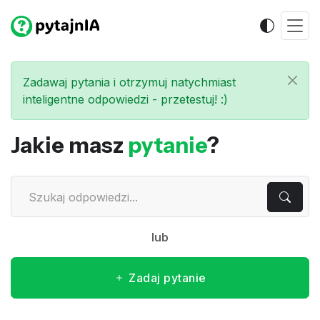
Zadawaj pytania i otrzymuj natychmiast
inteligentne odpowiedzi - przetestuj! :)
Jakie masz
pytanie
?
lub
Zadaj pytanie