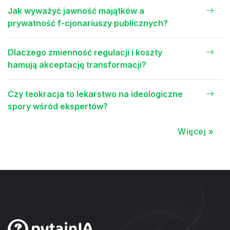
Jak wyważyć jawność majątków a
prywatność f-cjonariuszy publicznych?
Dlaczego zmienność regulacji i koszty
hamują akceptację transformacji?
Czy teokracja to lekarstwo na ideologiczne
spory wśród ekspertów?
Więcej »