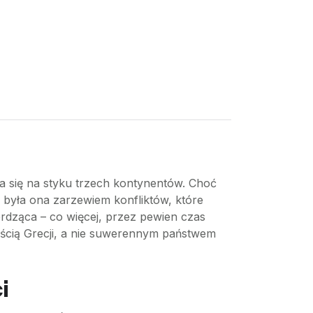
yła się na styku trzech kontynentów. Choć
u była ona zarzewiem konfliktów, które
erdząca – co więcej, przez pewien czas
zęścią Grecji, a nie suwerennym państwem
i