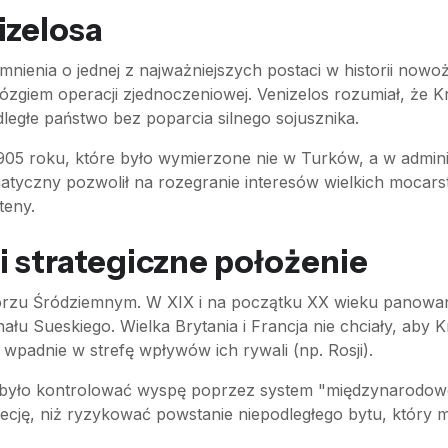
izelosa
ienia o jednej z najważniejszych postaci w historii nowożyt
zgiem operacji zjednoczeniowej. Venizelos rozumiał, że Kret
ległe państwo bez poparcia silnego sojusznika.
905 roku, które było wymierzone nie w Turków, a w admini
matyczny pozwolił na rozegranie interesów wielkich mocars
teny.
i strategiczne położenie
 Morzu Śródziemnym. W XIX i na początku XX wieku panowa
 Sueskiego. Wielka Brytania i Francja nie chciały, aby Kre
 wpadnie w strefę wpływów ich rywali (np. Rosji).
 było kontrolować wyspę poprzez system "międzynarodoweg
recję, niż ryzykować powstanie niepodległego bytu, który 