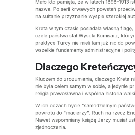
Mało kto pamięta, że w latach 1898–1913 istn
nazwa. Po serii krwawych powstań przeciw
na sułtanie przyznanie wyspie szerokiej aut
Kreta w tym czasie posiadała własną flagę
czele państwa stał Wysoki Komisarz, któr
praktyce Turcy nie mieli tam już nic do po
wszelkie fundamenty administracyjne i polit
Dlaczego Kreteńczycy
Kluczem do zrozumienia, dlaczego Kreta nie 
nie była celem samym w sobie, a jedynie pr
religia prawosławna i wspólna historia wal
W ich oczach bycie "samodzielnym państw
powrotu do "macierzy". Ruch na rzecz Enosi
Nawet wspomniany książę Jerzy musiał ust
zjednoczenia.