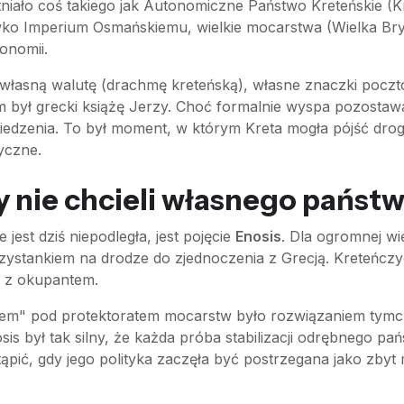
iało coś takiego jak Autonomiczne Państwo Kreteńskie (Kriti
ko Imperium Osmańskiemu, wielkie mocarstwa (Wielka Bryta
onomii.
, własną walutę (drachmę kreteńską), własne znaczki pocz
ym był grecki książę Jerzy. Choć formalnie wyspa pozost
wiedzenia. To był moment, w którym Kreta mogła pójść drogą
yczne.
 nie chcieli własnego państ
jest dziś niepodległa, jest pojęcie
Enosis
. Dla ogromnej w
zystankiem na drodze do zjednoczenia z Grecją. Kreteńczycy
ki z okupantem.
em" pod protektoratem mocarstw było rozwiązaniem tymcz
s był tak silny, że każda próba stabilizacji odrębnego pań
ąpić, gdy jego polityka zaczęła być postrzegana jako zby