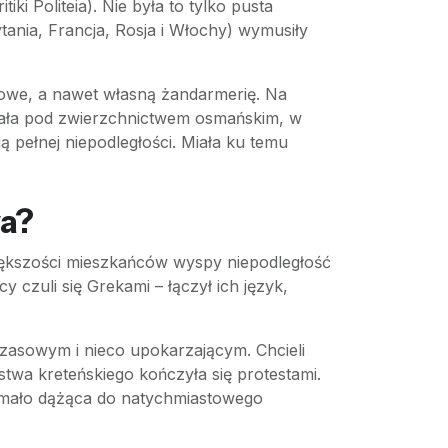
ki Politeia). Nie była to tylko pusta
nia, Francja, Rosja i Włochy) wymusiły
towe, a nawet własną żandarmerię. Na
awała pod zwierzchnictwem osmańskim, w
 pełnej niepodległości. Miała ku temu
wa?
iększości mieszkańców wyspy niepodległość
 czuli się Grekami – łączył ich język,
asowym i nieco upokarzającym. Chcieli
stwa kreteńskiego kończyła się protestami.
t mało dążąca do natychmiastowego