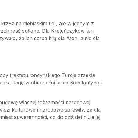
rzyż na niebieskim tle), ale w jednym z
rzchność sułtana. Dla Kreteńczyków ten
ało, że ich serca biją dla Aten, a nie dla
ocy traktatu londyńskiego Turcja zrzekła
recką flagę w obecności króla Konstantyna i
a budowę własnej tożsamości narodowej
ięzi kulturowe i narodowe sprawiły, że dla
ast suwerenności, co do dziś definiuje jej