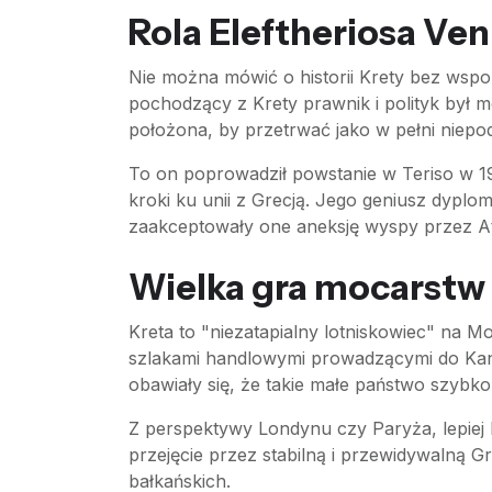
Rola Eleftheriosa Ven
Nie można mówić o historii Krety bez wspomn
pochodzący z Krety prawnik i polityk był mó
położona, by przetrwać jako w pełni niepod
To on poprowadził powstanie w Teriso w 1
kroki ku unii z Grecją. Jego geniusz dyplo
zaakceptowały one aneksję wyspy przez A
Wielka gra mocarstw 
Kreta to "niezatapialny lotniskowiec" na
szlakami handlowymi prowadzącymi do Kanału
obawiały się, że takie małe państwo szybko
Z perspektywy Londynu czy Paryża, lepiej
przejęcie przez stabilną i przewidywalną G
bałkańskich.