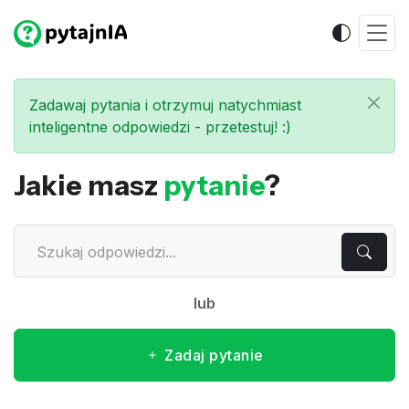
Zadawaj pytania i otrzymuj natychmiast
inteligentne odpowiedzi - przetestuj! :)
Jakie masz
pytanie
?
lub
Zadaj pytanie