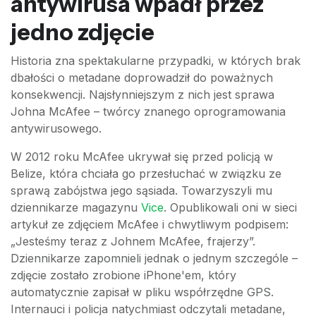
antywirusa wpadł przez
jedno zdjęcie
Historia zna spektakularne przypadki, w których brak
dbałości o metadane doprowadził do poważnych
konsekwencji. Najsłynniejszym z nich jest sprawa
Johna McAfee – twórcy znanego oprogramowania
antywirusowego.
W 2012 roku McAfee ukrywał się przed policją w
Belize, która chciała go przesłuchać w związku ze
sprawą zabójstwa jego sąsiada. Towarzyszyli mu
dziennikarze magazynu
Vice
. Opublikowali oni w sieci
artykuł ze zdjęciem McAfee i chwytliwym podpisem:
„Jesteśmy teraz z Johnem McAfee, frajerzy”.
Dziennikarze zapomnieli jednak o jednym szczególe –
zdjęcie zostało zrobione iPhone'em, który
automatycznie zapisał w pliku współrzędne GPS.
Internauci i policja natychmiast odczytali metadane,