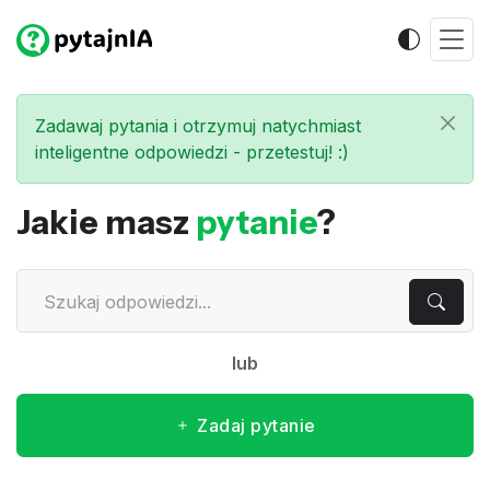
Zadawaj pytania i otrzymuj natychmiast
inteligentne odpowiedzi - przetestuj! :)
Jakie masz
pytanie
?
lub
Zadaj pytanie